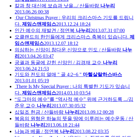
칼과 창 대신에 보습과 낫을.../ 산들바람
나누리
2013.06.26 00:38
Our Christmas Prayer : 우리의 크리스마스 기도를 드립니
다.
제임스앤제임스
2013.12.24 18:24
인간 예수의 재발견 / 정연복
나누리
2013.07.31 07:00
오클랜드의 한인들에게 크리스마스 축복이 있습니다.
제
임스앤제임스
2013.12.07 18:12
의심하는 신앙이 참다운 신앙으로 인도 / 산들바람
나누
리
2013.04.26 03:47
궁궐과 동굴에 갇힌 신앙인 / 김경재 교수
나누리
2013.06.24 21:53
기도와 전도의 열매 " 골 4:2~6 "
마헬살랄하스바스
2013.01.01 05:19
There Is My Special Prayer : 나의 특별한 기도가 있습니
다.
제임스앤제임스
2014.03.10 03:54
“도그마의 예수”를 “역사적 예수” 위에 근거하도록 .../김
준우 교수
나누리
2013.07.30 05:32
십일조 헌금 / 산들바람
나누리
2013.09.12 00:28
복음의 원형은 하늘의 뜻을 땅에 이루려는 예수운동 / 산
들바람
나누리
2013.06.18 21:44
나눔과 베풂 / 정연복
나누리
2013.08.22 03:35