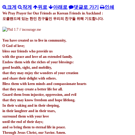
크게
작게
위로
아래로
댓글로 가기
인쇄
We Pray Prayer for Our Friends as Korean Friends in Auckland :
오클랜드에 있는 한인 친구들인 우리의 친구들 위해 기도합니다
.
You have created us to live in community,
O God of love;
bless our friends who provide us
with the grace and love of an extended family.
Endow them with the riches of your blessings:
good health, sight, and mobility,
that they may enjoy the wonders of your creation
and share their delight with others.
Bless them with keen minds and compassionate hearts
that they may create a better life for all.
Guard them from injustice, oppression, and evil
that they may know freedom and hope lifelong.
In their waking and in their sleeping,
in their laughter and in their tears,
surround them with your love
until the end of their days;
and so bring them to eternal life in peace.
Through Jesus Christ, our Savior. Amen.