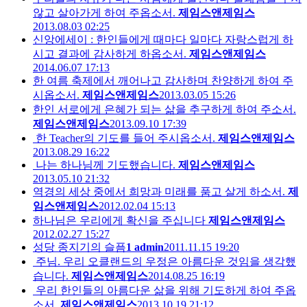
않고 살아가게 하여 주옵소서.
제임스앤제임스
2013.08.03 02:25
신앙에세이 : 한인들에게 때마다 일마다 자랑스럽게 하
시고 결과에 감사하게 하옵소서.
제임스앤제임스
2014.06.07 17:13
한 여름 축제에서 깨어나고 감사하며 찬양하게 하여 주
시옵소서.
제임스앤제임스
2013.03.05 15:26
한인 서로에게 은혜가 되는 삶을 추구하게 하여 주소서.
제임스앤제임스
2013.09.10 17:39
한 Teacher의 기도를 들어 주시옵소서.
제임스앤제임스
2013.08.29 16:22
나는 하나님께 기도했습니다.
제임스앤제임스
2013.05.10 21:32
역경의 세상 중에서 희망과 미래를 품고 살게 하소서.
제
임스앤제임스
2012.02.04 15:13
하나님은 우리에게 확신을 주십니다
제임스앤제임스
2012.02.27 15:27
성당 종지기의 슬픔
1
admin
2011.11.15 19:20
주님. 우리 오클랜드의 우정은 아름다운 것임을 생각했
습니다.
제임스앤제임스
2014.08.25 16:19
우리 한인들의 아름다운 삶을 위해 기도하게 하여 주옵
소서.
제임스앤제임스
2013.10.19 21:12