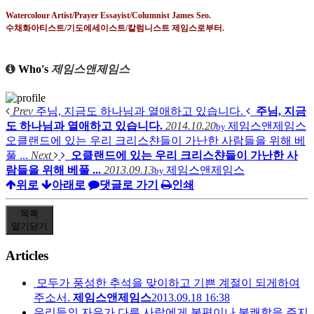
Watercolour Artist/Prayer Essayist/Columnist James Seo.
수채화아티스트
/
기도에세이스트
/
칼럼니스트 제임스로부터
.
Who's
제임스앤제임스
Prev
주님, 지금도 하나님과 열애하고 있습니다.
주님, 지금
도 하나님과 열애하고 있습니다.
2014.10.20
제임스앤제임스
by
오클랜드에 있는 우리 크리스챤들이 가난한 사람들을 위해 베
풀 ...
Next
오클랜드에 있는 우리 크리스챤들이 가난한 사
람들을 위해 베풀 ...
2013.09.13
제임스앤제임스
by
위로
아래로
댓글로 가기
인쇄
목록
열기
닫기
Articles
모두가 풍성한 추석을 맞이하고 기쁜 계절이 되게하여
주소서.
제임스앤제임스
2013.09.18 16:38
우리들의 자유가 다른 사람에게 불편이나 불쾌함을 주지