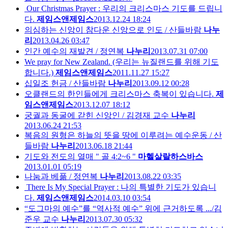
Our Christmas Prayer : 우리의 크리스마스 기도를 드립니
다.
제임스앤제임스
2013.12.24 18:24
의심하는 신앙이 참다운 신앙으로 인도 / 산들바람
나누
리
2013.04.26 03:47
인간 예수의 재발견 / 정연복
나누리
2013.07.31 07:00
We pray for New Zealand. (우리는 뉴질랜드를 위해 기도
합니다.)
제임스앤제임스
2011.11.27 15:27
십일조 헌금 / 산들바람
나누리
2013.09.12 00:28
오클랜드의 한인들에게 크리스마스 축복이 있습니다.
제
임스앤제임스
2013.12.07 18:12
궁궐과 동굴에 갇힌 신앙인 / 김경재 교수
나누리
2013.06.24 21:53
복음의 원형은 하늘의 뜻을 땅에 이루려는 예수운동 / 산
들바람
나누리
2013.06.18 21:44
기도와 전도의 열매 " 골 4:2~6 "
마헬살랄하스바스
2013.01.01 05:19
나눔과 베풂 / 정연복
나누리
2013.08.22 03:35
There Is My Special Prayer : 나의 특별한 기도가 있습니
다.
제임스앤제임스
2014.03.10 03:54
“도그마의 예수”를 “역사적 예수” 위에 근거하도록 .../김
준우 교수
나누리
2013.07.30 05:32