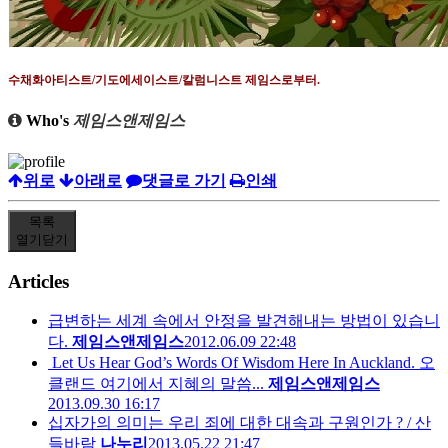
수채화아티스트
/
기도에세이스트
/
칼럼니스트 제임스로부터
.
Who's
제임스앤제임스
위로
아래로
댓글로 가기
인쇄
목록
열기
닫기
Articles
급변하는 세계 속에서 안정을 발견해내는 방법이 있습니
다.
제임스앤제임스
2012.06.09 22:48
Let Us Hear God’s Words Of Wisdom Here In Auckland. 오
클랜드 여기에서 지혜의 말씀...
제임스앤제임스
2013.09.30 16:17
십자가의 의미는 우리 죄에 대한 대속과 구원인가 ? / 산
들바람
나누리
2013.05.22 21:47