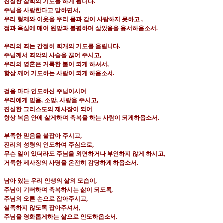
진실한 참회의 기도를 하게 됩니다
.
주님을 사랑한다고 말하면서
,
우리 형제와 이웃을 우리 몸과 같이 사랑하지 못하고
,
정과 욕심에 매여 원망과 불평하며 살았음을 용서하옵소서
.
우리의 죄는 간절히 회개의 기도를 올립니다
.
주님께서 죄악의 사슬을 끊어 주시고
,
우리의 영혼은 거룩한 불이 되게 하셔서
,
항상 깨어 기도하는 사람이 되게 하옵소서
.
걸음 마다 인도하신 주님이시여
우리에게 믿음
,
소망
,
사랑을 주시고
,
진실한 그리스도의 제사장이 되어
항상 복음 안에 살게하며 축복을 하는 사람이 되게하옵소서
.
부족한 믿음을 붙잡아 주시고
,
진리의 성령의 인도하여 주심으로
,
무슨 일이 있더라도 주님을 외면하거나 부인하지 않게 하시고
,
거룩한 제사장의 사명을 온전히 감당하게 하옵소서
.
남아 있는 우리 인생의 삶의 모습이
,
주님이 기뻐하며 축복하시는 삶이 되도록
,
주님의 오른 손으로 잡아주시고
,
실족하지 않도록 잡아주셔서
,
주님을 영화롭게하는 삶으로 인도하옵소서
.