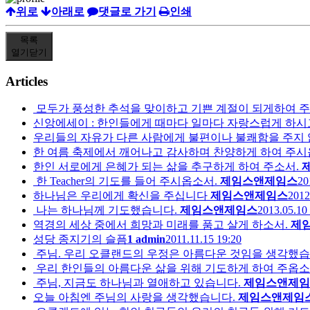
위로
아래로
댓글로 가기
인쇄
목록
열기
닫기
Articles
모두가 풍성한 추석을 맞이하고 기쁜 계절이 되게하여 주
신앙에세이 : 한인들에게 때마다 일마다 자랑스럽게 하시
우리들의 자유가 다른 사람에게 불편이나 불쾌함을 주지 
한 여름 축제에서 깨어나고 감사하며 찬양하게 하여 주시
한인 서로에게 은혜가 되는 삶을 추구하게 하여 주소서.
한 Teacher의 기도를 들어 주시옵소서.
제임스앤제임스
20
하나님은 우리에게 확신을 주십니다
제임스앤제임스
2012
나는 하나님께 기도했습니다.
제임스앤제임스
2013.05.10
역경의 세상 중에서 희망과 미래를 품고 살게 하소서.
제
성당 종지기의 슬픔
1
admin
2011.11.15 19:20
주님. 우리 오클랜드의 우정은 아름다운 것임을 생각했습
우리 한인들의 아름다운 삶을 위해 기도하게 하여 주옵소
주님, 지금도 하나님과 열애하고 있습니다.
제임스앤제임
오늘 아침엔 주님의 사랑을 생각했습니다.
제임스앤제임