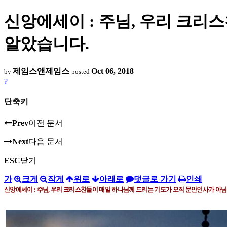
신앙에세이 : 주님, 우리 크리
알았습니다.
제임스앤제임스
Oct 06, 2018
by
posted
?
단축키
Prev
이전 문서
Next
다음 문서
ESC
닫기
가
크게
작게
위로
아래로
댓글로 가기
인쇄
신앙에세이 : 주님
,
우리 크리스챤들이 매일 하나님께 드리는 기도가 오직 문안인사가 아