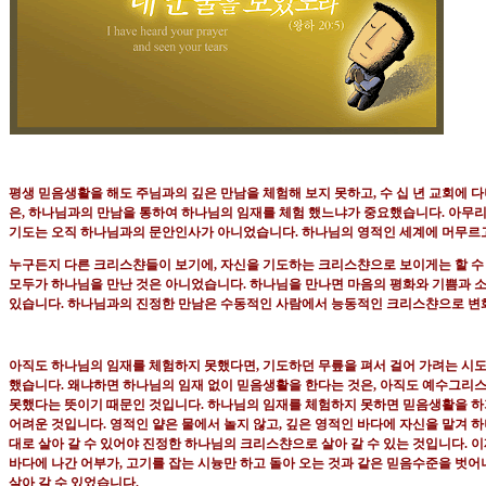
평생 믿음생활을 해도 주님과의 깊은 만남을 체험해 보지 못하고
,
수 십 년 교회에 
은
,
하나님과의 만남을 통하여 하나님의 임재를 체험
했느냐가 중요했습니다
.
아무리
기도는 오직
하나님과의 문안인사가 아니었습니다
.
하나님의 영적인 세계에 머무르
누구든지 다른 크리스챤들이 보기에
,
자신을 기도하는 크리스챤으로 보이게는 할 수
모두가 하나님을 만난 것은 아니었습니다
.
하나님을 만나면 마음의 평화와 기쁨과 
있습니다
.
하나님과의 진정한 만남은 수동적인 사람에서 능동적인 크리스챤으로 변
아직도 하나님의 임재를 체험하지 못했다면
,
기도하던 무릎을 펴서 걸어 가려는 시
했습니다
.
왜냐하면 하나님의 임재 없이 믿음생활을 한다는 것은
,
아직도 예수그리스
못했다는 뜻이기 때문인 것입니다
.
하나님의 임재를 체험하지 못하면 믿음생활을 하
어려운 것입니다
.
영적인 얕은 물에서 놀지 않고
,
깊은 영적인 바다에 자신을 맡겨 
대로 살아 갈 수 있어야 진정한 하나님의 크리스챤으로 살아 갈 수 있는 것입니다
.
이
바다에 나간 어부가
,
고기를 잡는 시늉만 하고 돌아 오는 것과 같은 믿음수준을 벗
살아 갈 수 있었습니다
.