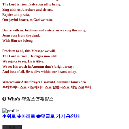
The Lord is risen, Salvation all to bring.
Sing with us, brothers and sisters,
Rejoice and praise,
Our joyful hearts, to God we raise.
Dance with us, brothers and sisters, as we sing this song,
Jesus rose from the dead,
With Him we belong.
Proclaim to all, this Message we will,
The Lord is risen, He reigns now still.
We rejoice to see, He is Alive.
We see His touch in Autumn time's bright array;
And best of all, He is alive within our hearts today.
Watercolour Artist/Prayer Essayist/Columnist James Seo.
수채화아티스트
/
기도에세이스트
/
칼럼니스트 제임스로부터
.
Who's
제임스앤제임스
위로
아래로
댓글로 가기
인쇄
목록