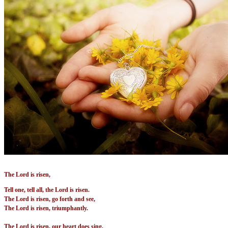
The Lord is risen,
Tell one, tell all, the Lord is risen.
The Lord is risen, go forth and see,
The Lord is risen, triumphantly.
The Lord is risen, our heart does sing,