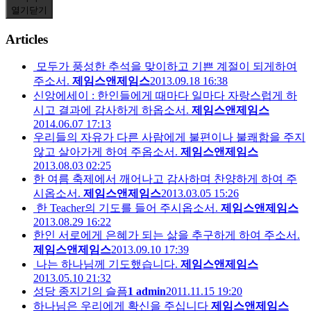
열기
닫기
Articles
모두가 풍성한 추석을 맞이하고 기쁜 계절이 되게하여
주소서.
제임스앤제임스
2013.09.18 16:38
신앙에세이 : 한인들에게 때마다 일마다 자랑스럽게 하
시고 결과에 감사하게 하옵소서.
제임스앤제임스
2014.06.07 17:13
우리들의 자유가 다른 사람에게 불편이나 불쾌함을 주지
않고 살아가게 하여 주옵소서.
제임스앤제임스
2013.08.03 02:25
한 여름 축제에서 깨어나고 감사하며 찬양하게 하여 주
시옵소서.
제임스앤제임스
2013.03.05 15:26
한 Teacher의 기도를 들어 주시옵소서.
제임스앤제임스
2013.08.29 16:22
한인 서로에게 은혜가 되는 삶을 추구하게 하여 주소서.
제임스앤제임스
2013.09.10 17:39
나는 하나님께 기도했습니다.
제임스앤제임스
2013.05.10 21:32
성당 종지기의 슬픔
1
admin
2011.11.15 19:20
하나님은 우리에게 확신을 주십니다
제임스앤제임스