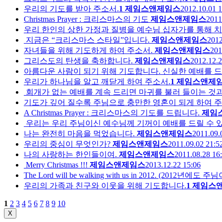
우리의 기도를 받아 주소서.
1
제임스앤제임스
2012.10.01 1
Christmas Prayer : 크리스마스의 기도
제임스앤제임스
2011
우리 한인의 상한 가정과 질병을 예수님 십자가를 통해 
지금은 “크리스마스 스타일”입니다.
제임스앤제임스
2012
자녀들을 위해 기도하게 하여 주소서.
제임스앤제임스
201
그리스도의 탄생을 축하합니다.
제임스앤제임스
2012.12.2
아름다운 사람이 되기 위해 기도합니다. 신실한 예배를 드
우리가 하나님을 알고 깨닫게 하여 주소서.
1
제임스앤제
회개가 없는 예배를 계속 드리면 마귀를 불러 들이는 것과
기도가 깊어 질수록 주님으로 충만한 영혼이 되게 하여 주
A Christmas Prayer : 크리스마스의 기도를 드립니다.
제임
우리는 우리 주님이신 예수님께 기꺼이 예배를 드릴 수 
나는 완전히 마음을 먹었습니다.
제임스앤제임스
2011.09.
우리의 중심이 무엇인가?
제임스앤제임스
2011.09.02 21:5
나의 사랑하는 한인들이여.
제임스앤제임스
2011.08.28 16
Merry Christmas !!!
제임스앤제임스
2013.12.22 15:06
The Lord will be walking with us in 2012. (2012년
우리의 가족과 친구와 이웃을 위해 기도합니다.
1
제임스
1
2
3
4
5
6
7
8
9
10
X