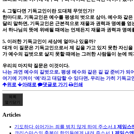
4. 그렇다면 기독교인이란 도대체 무엇인가?
한마디로, 기독교인은 예수를 평생의 벗으로 삼아, 예수와 같은
달리 말하면, 기독교인은 근본적으로 재물과 권력과 명예를 얻는
서 하나님의 뜻에 위배될 때에는 언제든지 재물과 권력과 명예를
5. 이러한 기독교인이 세상에 얼마나 있을까?
대개 이 질문은 기독교인으로서 제 길을 가고 있지 못한 자신을 
가 예수의 길벗으로 살지 못할 때에는 그러한 사람들이 눈에 띄지
우리의 마지막 질문은 이것이다.
나는 과연 예수의 길벗으로, 평생 예수와 같은 길 갈 준비가 되
여기에 기꺼이 ‘예’라고 대답할 수 있다면, 우리는 가히 기독교
위로
아래로
댓글로 가기
인쇄
목록
열기
닫기
Articles
기도하다 쉬어가는 죄를 범치 않게 하여 주소서.
1
제임스
크리스마스의 축복이 한인들에게 내려 주소서.
1
제임스앤