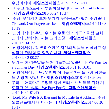
수님이시여.
제임스앤제임스
2015.12.25 14:11
예수그리스도께서 부활하셨습니다. Jesus Christ Is Risen.
:
제임스앤제임스
2016.03.24 15:37
주님. 우리의 기도가 우리의 두려움보다 훨씬 좋았습니
다. Lord. Our Prayers are bett...
제임스앤제임스
2015.11.03
18:19
신앙에세이 : 주님. 우리는 우물 안의 개구리처럼 교회
안에서 갇혀서만 사는 크리스챤...
제임스앤제임스
2018.09.14 15:11
신앙에세이 : 참 크리스챤은 자신의 믿음을 신실하고 성
실하게 관리할 줄 알았습니다.
제임스앤제임스
2018.09.02 00:27
우리는 한 여름날을 위해 기도하고 있습니다. We Pray for
a Summer Day.
제임스앤제임스
2015.01.16 16:01
신앙에세이 : 주님. 우리의 아내들은 자신들처럼 남편들
을 존경할 것입니다.
제임스앤제임스
2018.05.18 20:36
우리는 아름다운 우정을 지닌 크리스챤 벗들을 위해 기
도하고 있습니다. We Pray For C...
제임스앤제임스
2015.10.01 01:45
Lord. My Wife Is A Blessing In My Life In Auckland : 주님.
오클랜드에서 내 아내는...
1
제임스앤제임스
2014.06.26
15:17