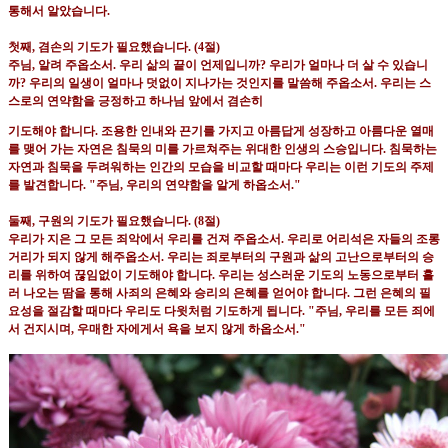
통해서 알았습니다
.
첫째
,
겸손의 기도가 필요했습니다
. (4
절
)
주님
,
알려 주옵소서
.
우리 삶의 끝이 언제입니까
?
우리가 얼마나 더 살 수 있습니
까
?
우리의 일생이 얼마나
덧없이 지나가는 것인지를 말씀해 주옵소서
.
우리는 스
스로의 연약함을 긍정하고 하나님 앞에서 겸손히
기도해야 합니다
.
조용한 인내와 끈기를 가지고 아름답게 성장하고 아름다운 열매
를 맺어 가는 자연은 침묵의
미를 가르쳐주는 위대한 인생의 스승입니다
.
침묵하는
자연과 침묵을 두려워하는 인간의 모습을 비교할 때마다
우리는 이런 기도의 주제
를 발견합니다
. "
주님
,
우리의 연약함을 알게 하옵소서
."
둘째
,
구원의 기도가 필요했습니다
. (8
절
)
우리가 지은 그 모든 죄악에서 우리를 건져 주옵소서
.
우리로 어리석은 자들의 조롱
거리가 되지 않게 해주옵소서
.
우리는 죄로부터의 구원과 삶의 고난으로부터의 승
리를 위하여 끊임없이 기도해야 합니다
.
우리는 성스러운
기도의 노동으로부터 흘
러 나오는 땀을 통해 사죄의 은혜와 승리의 은혜를 얻어야 합니다
.
그런 은혜의 필
요성을
절감할 때마다 우리도 다윗처럼 기도하게 됩니다
. "
주님
,
우리를 모든 죄에
서 건지시며
,
우매한 자에게서 욕을
보지 않게 하옵소서
."