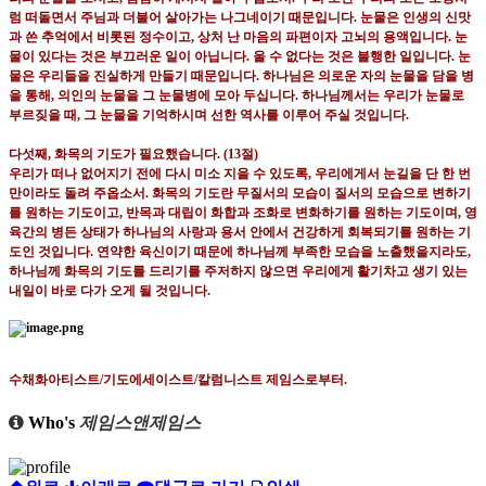
럼 떠돌면서 주님과 더불어 살아가는 나그네이기 때문
입니다
.
눈물은 인생의 신맛
과 쓴 추억에서 비롯된 정수이고
,
상처 난 마음의 파편이자 고뇌의 용액입니다
.
눈
물이 있다는 것은 부끄러운 일이 아닙니다
.
울 수 없다는 것은 불행한 일입니다
.
눈
물은 우리들을 진실하게
만들기 때문입니다
.
하나님은 의로운 자의 눈물을 담을 병
을 통해
,
의인의 눈물을 그 눈물병에 모아 두십니다
.
하나님께서는 우리가 눈물로
부르짖을 때
,
그 눈물을 기억하시며 선한 역사를 이루어 주실 것입니다
.
다섯째
,
화목의 기도가 필요했습니다
. (13
절
)
우리가 떠나 없어지기 전에 다시 미소 지을 수 있도록
,
우리에게서 눈길을 단 한 번
만이라도 돌려 주옵소서
.
화목의 기도란 무질서의 모습이 질서의 모습으로 변하기
를 원하는 기도이고
,
반목과 대립이 화합과 조화로
변화하기를 원하는 기도이며
,
영
육간의 병든 상태가 하나님의 사랑과 용서 안에서 건강하게 회복되기를 원하는
기
도인 것입니다
.
연약한 육신이기 때문에 하나님께 부족한 모습을 노출했을지라도
,
하나님께 화목의 기도를
드리기를 주저하지 않으면 우리에게 활기차고 생기 있는
내일이 바로 다가 오게 될 것입니다
.
수채화아티스트
/
기도에세이스트
/
칼럼니스트 제임스로부터
.
Who's
제임스앤제임스