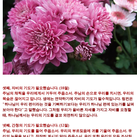
셋째
,
자비의 기도가 필요했습니다
. (10
절
)
주님의 채찍을 우리에게서 거두어 주옵소서
.
주님의 손으로 우리를 치시면
,
우리의
목숨은 끊어지고 맙니다
.
생애는 연약하기에 자비의 기도가 필수적입니다
.
링컨은
"
하나님이 우리 편이라는 것을 기뻐하기보다는 우리가
하나님 편에 있는가를 살펴
보아야 한다
"
고 말했습니다
.
그처럼 우리가 올바른 자세를 가지고 자비를 요청할
때
,
하나님께서는 우리의 기도를 결코 외면하지 않으십니다
.
넷째
,
간청의 기도가 필요했습니다
. (12
절
)
주님
,
우리의 기도를 들어 주옵소서
.
우리의 부르짖음에 귀를 기울여 주옵소서
.
우
리의 눈물을 보시고
,
잠잠히
계시지 말아 주옵소서
.
우리 또한 우리의 모든 조상처