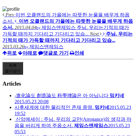
Prev
이번 오클랜드의 가을에는 따뜻한 눈물을 배우게 하옵
소서.
이번 오클랜드의 가을에는 따뜻한 눈물을 배우게 하옵
소서.
2015.04.04
제임스앤제임스
주님. 우리는기적의 때가
by
가득할 때까지 기다리고 기다리고 있습...
Next
주님. 우리는
기적의 때가 가득할 때까지 기다리고 기다리고 있습...
2015.03.26
제임스앤제임스
by
위로
아래로
댓글로 가기
인쇄
목록
열기
닫기
Articles
-進化論도 創造論도 科學理論은 아 아닙니다
밍키네
2015.05.23 20:08
사후세계에 대한 물리적인 존재 증명.
밍키네
2015.05.23
19:52
신앙에세이 : 주님. 우리의 교만(Arrogance)의 생각과 마
음을 버리게 하여 주옵소서.
제임스앤제임스
2015.05.23
05:53