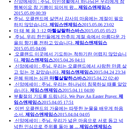
신앙에세이 : 주님. 이민생활에서 하나님은 우리에게 참
행복이요 참 기쁨이 되어져 왔...
제임스앤제임스
2015.05.09 00:39
주님. 오클랜드에 살면서 감사의 마음에는 계절이 필요
하지 않았습니다.
제임스앤제임스
2015.05.06 23:02
마 태 복 음 3 :12
마헬살랄하스바스
2015.05.05 05:23
주님. 우리 한인들에게 만추의 계절 속에서 아름다운 가
을의 향기를 전하고 있습니다.
제임스앤제임스
2015.05.05 04:06
오클랜드 이곳에서 기도하는 척하기란 어렵지 않았습니
다.
제임스앤제임스
2015.04.26 04:11
신앙에세이 : 주님. 우리는 오클랜드에서 사랑한 만큼 살
고 있는 것 같았습니다.
제임스앤제임스
2015.04.24 23:34
은혜 뒤에는 심판
마헬살랄하스바스
2015.04.22 02:40
신앙에세이 : 주님. 우리는 하나님이 침묵하실 때를 알았
습니다.
제임스앤제임스
2015.04.11 04:00
부활절의 기도를 드립니다. We Pray An Easter Prayer.
제
임스앤제임스
2015.04.05 17:51
이번 오클랜드의 가을에는 따뜻한 눈물을 배우게 하옵
소서.
제임스앤제임스
2015.04.04 04:05
신앙에세이 : 주님. 우리가 넓은 마음으로 서로 돕고 넉
넉한 인심으로 주위를 돌아 볼 ...
제임스앤제임스