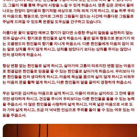
고
,
그들이 저를 통해 주님의 사랑을 느낄 수 있게 하옵소서
.
영혼 깊은 곳에서 울려
나오는 찬양이 장미꽃의 향기처럼 세상으로 가득 퍼져 가게 하시고
,
오늘 하루 우리
의 마음으로
,
행동으로
,
언어로 그려진 그림들이 잠드는 시간에 아름다운 그림들로
주님께 드려질 수 있도록 온종일 도우심을 간구하고 있습니다
.
아름다운 꽃이 빛깔만 예쁘고 향기가 없다면 소중한 주님의 말씀을 실천하지 않는
것과 같습니다
.
향기로운 한인들로 살게 하옵소서
.
좋은 말과 행동으로 본보기가 되
는 오클랜드의 한인들의 향기를 지니게 하옵소서
.
다른 한인들에게 마음의 짐이 되
는 말로 상처를 주지 않게 하시고
,
상처를 받았다기 보다는 상처를 주지는 않았나
먼저 생각하게 하옵소서
.
항상 변함 없는 한인들로 살게 하시고
,
살아가며 고통이 따르지만 변함 없는 마음으
로 한결같은 한인들로 믿음을 줄 수 있는 한인들로 살아가게 하옵소서
.
우리보다 다
른 한인들을 먼저 생각하게 하시고
,
마음에 욕심을 품으며 살지 않게 하시고 비워두
는 마음의 문을 활짝 열게 하시고
,
다른 한인들의 말을 끝까지 경청하게 하옵소서
.
무슨 일이든 감사하는 마음으로 살게 하시고
,
아픔이 따르는 삶이라도 그 안에 좋은
것만 생각하게 하시고
,
건강을 주시어 우리보다는 다른 한인들을 돌볼 수 있는 능력
을 주옵소서
.
더 많은 한인들을 사랑하며 살게 하시고
,
더욱 넓은 마음으로 서로 도
와 가며 살게 하시고
,
조금 더 넉넉한 인심으로 주위를 돌아 볼 수 있는 여유 있는 마
음을 주옵소서
.