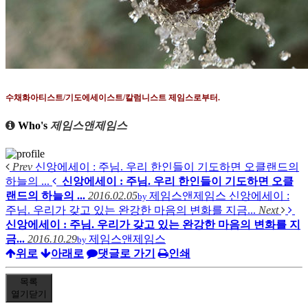
수채화아티스트
/
기도에세이스트
/
칼럼니스트 제임스로부터
.
Who's
제임스앤제임스
Prev
신앙에세이 : 주님. 우리 한인들이 기도하면 오클랜드의
하늘의 ...
신앙에세이 : 주님. 우리 한인들이 기도하면 오클
랜드의 하늘의 ...
2016.02.05
제임스앤제임스
신앙에세이 :
by
주님. 우리가 갖고 있는 완강한 마음의 변화를 지금...
Next
신앙에세이 : 주님. 우리가 갖고 있는 완강한 마음의 변화를 지
금...
2016.10.29
제임스앤제임스
by
위로
아래로
댓글로 가기
인쇄
목록
열기
닫기