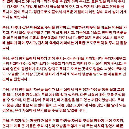
리 곁에 계시고 하나님 아버지라 부를 수 있게 하여 주시고
,
모든 일을 이루어 주시
니 감사합니다
.
매일 새 날과 새 하늘을 열어 주시고 십자가의 사랑으로 은혜를 베
푸시며 안아 주시고
,
평안으로 이끌어서 새로운 계절마다 어린 양이 되어 살아 가게
하시길 바랍니다
.
주님
.
다윗과 같은 마음으로 주님을 찬양하고
,
부활하신 예수님을 따르는 믿음을 가
지고
,
다시 오실 구세주를 기다리며 살게 하시고
,
가뭄에도 이슬로 언덕의 야생꽃들
을 피우게 하듯이 고통의 울부짖음에 위로하시고
,
굶주림은 오병이어의 기적으로
배 불리게 하여 주시고
,
잔치와 축제의 자리에는 가득한 포도주로 채워 주시길 원합
니다
.
주님
.
우리 한인들에게 목자가 되어 주시는 하나님만을 의지합니다
.
우리가 채우고
누리려고만 하는 삶이기 보다는 베풀고 다독이고 격려해 주는 삶이 되게 하시고
,
우
리의 영혼이 평안하게 하시고
,
알지도 못하고 모르는 곳에도 말씀의 씨앗이 뿌려지
고
,
오클랜드의 세상 곳곳에 평화가 가득하게 하셔서 영광을 받으시는 계절들로 인
도하길 원합니다
.
주님
.
우리 한인들의 자신을 들여다 보는 삶에서 바른 몸과 마음을 통해 옳고 그름
을 알수 있기를 원합니다
.
우리 자신을 알고 싶으면
,
다른 사람이 하는 것을 유심히
불 수 있으며
,
다른 사람이 우리 자신의 거울임을 알고 있는 까닭이었습니다
.
우리
가 좋은 것은 좋은 대로 받아 들이고
,
나쁜 것은 그것이 왜 나쁜 것인가를 알게 되는
것으로
,
우리 자신에게 유익함을 주는 것을 알았습니다
..
주님
.
먼지가 없는 깨끗한 거울은 우리 한인들 자신의 모습을 환하게 보여 주지만
,
먼지가 가득 낀 거울은 우리 자신의 모습을 뿌옇게 보여 주는 이치와 같았기 때문