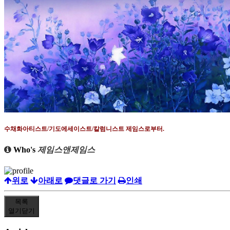
수채화아티스트
/
기도에세이스트
/
칼럼니스트 제임스로부터
.
Who's
제임스앤제임스
위로
아래로
댓글로 가기
인쇄
목록
열기
닫기