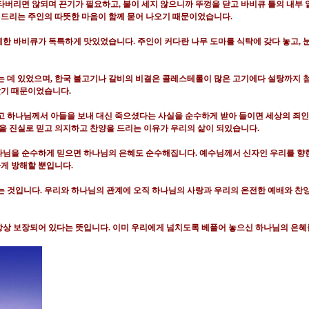
타버리면 않되며 끈기가 필요하고
,
불이 세지 않으니까 뚜껑을 닫고 바비큐 틀의 내부
 드리는 주인의 따뜻한 마음이 함께 묻어 나오기 때문이었습니다
.
께한 바비큐가 독특하게 맛있었습니다
.
주인이 커다란 나무 도마를 식탁에 갖다 놓고
,
는 데 있었으며
,
한국 불고기나 갈비의 비결은 콜레스테롤이 많은 고기에다 설탕까지 
았기 때문이었습니다
.
고 하나님께서 아들을 보내 대신 죽으셨다는 사실을 순수하게 받아 들이면 세상의 죄
을 진실로 믿고 의지하고 찬양을 드리는 이유가 우리의 삶이 되있습니다
.
나님을 순수하게 믿으면 하나님의 은혜도 순수해집니다
.
예수님께서 신자인 우리를 향한
하게 방해할 뿐입니다
.
는 것입니다
.
우리와 하나님의 관계에 오직 하나님의 사랑과 우리의 온전한 예배와 찬
항상 보장되어 있다는 뜻입니다
.
이미 우리에게 넘치도록 베풀어 놓으신 하나님의 은혜