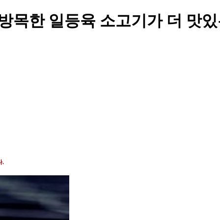
 방목한 일등육 소고기가 더 맛
다
.