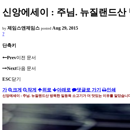
신앙에세이 : 주님. 뉴질랜드산
제임스앤제임스
Aug 29, 2015
by
posted
?
단축키
Prev
이전 문서
Next
다음 문서
ESC
닫기
가
크게
작게
위로
아래로
댓글로 가기
인쇄
신앙에세이 : 주님
.
뉴질랜드산 방목한 일등육 소고기가 더 맛있는 이유를 알았습니