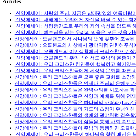
Articles
신앙에세이 : 사랑의 주님. 지금은 남태평양의 여름바람이
신앙에세이 : 새해에는 우리에게 자신을 버릴 수 있는 
신앙에세이 : 성령충만으로 우리의 죄의 속성을 없도록 
신앙에세이 : 예수님을 믿는 우리의 믿음은 모든 것을 가
신앙에세이 : 오클랜드에서 하나님의 뜻에 맞추어 조율된 
신앙에세이 : 오클랜드의 세상에서 광야처럼 단련해주심에 
신앙에세이 : 오클랜드의 이민생활에서 크리스챤으로 살기 
신앙에세이 : 오클랜드의 추억 속에서도 주님의 은총이 
신앙에세이 : 우리 크리스챤 한인들이 행복하고 활기있는 오
신앙에세이 : 우리 크리스챤들에게 세상의 문화를 따른 비슷
신앙에세이 : 우리 크리스챤들은 모두 좋은 교회를 소망하
신앙에세이 : 우리 크리스챤들은 언제나 주님의 은혜로 
신앙에세이 : 우리 크리스챤들은 완벽주의를 시도하는 과정
신앙에세이 : 우리 크리스챤들은 찬양과 예배를 위해 언제
신앙에세이 : 우리 크리스챤들은 하나님의 사랑과 (Love) 공의의 (
신앙에세이 : 우리 크리스챤들의 기도의 초점이 주님이신
신앙에세이 : 우리 크리스챤들의 생애의 광야처럼 겸손함과
신앙에세이 : 우리 크리스챤들이 삶들을 통해 사회 속으로 
신앙에세이 : 우리 크리스챤들이 주님과 동행하면 오클랜드
신앙에세이 : 우리 크리스챤들이 하나님을 향한 배신은 불