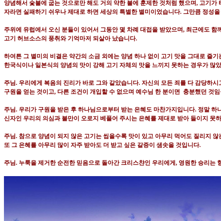
양념해서 숯불에 굽는 것으로만 해도 거의 약한 불에 훈제한 것처럼 했으며
,
고기가 
자라면 실패하기 쉬우나 제대로 하면 세상의 특별한 별미이었습니다
.
그만큼 정성을
주위에 유럽에서 오신 분들이 있어서 그동안 몇 차례 대접을 받았으며
,
최근에도 함
고기 허브소스의 풍취와 기억마저 되살아 났습니다
.
하여튼 그 별미의 비결은 약간의 소금 외에는 양념 하나 없이 고기 맛을 그대로 즐기
한국식이나 일본식의 양념의 맛이 강해 고기 자체의 맛을 느끼지 못하는 경우가 많
주님
.
우리에게 복음의 진리가 바로 그와 같았습니다
.
자신의 모든 죄를 다 감당하시
구원을 얻는 것이고
,
다른 조건이 개입할 수 없으며 예수님 한 분이면
충분했던 것임
주님
.
우리가 구원을 받은 후 하나님으로부터 받는 은혜도 마찬가지입니다
.
정말 하
신자인 우리의 의심과 불만이 오로지 베풀어 주시는 은혜를 제대로 받아 들이지 못
주님
.
참으로 양념이 되지 않은 고기는 씹을수록 맛이 있고 아무리 먹어도 질리지 않
또 그 은혜를 아무리 많이 자주 받아도 더 받고 싶은 갈증이 샘솟을 것입니다
.
주님
.
누룩을 제거한 순전한 믿음으로 돌아간 크리스챤인 우리에게
,
영원한 승리는 