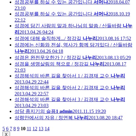
성경공부를 하실 수 있는 공간입니다
서머나
2018.04.07
23:10
성경공부를 하실 수 있는 공간입니다
서머나
2018.10.19
22:12
성경에 담긴 사람의 말과 하나님의 말씀 / 산들바람
나누
리
2013.04.26 04:24
성경에 대해 솔직하게.../ 정강길
나누리
2013.08.16 17:52
성경에는 신화와 전설, 역사가 함께 담겨있다 / 산들바람
나누리
2013.04.26 04:18
성경은 완전무오한가 ? / 정강길
나누리
2013.08.13 05:29
성경을 생명살림의 책으로 / 정강길
나누리
2013.08.17
21:03
성경해석의 바른 길을 찾아서 1 / 김경재 교수
나누리
2013.04.29 22:44
성경해석의 바른 길을 찾아서 2 / 김경재 교수
나누리
2013.04.29 22:57
성경해석의 바른 길을 찾아서 3 / 김경재 교수
나누리
2013.04.29 23:03
성당 종지기의 슬픔
1
admin
2011.11.15 19:20
성령안에서의 자유 / 정연복
나누리
2013.08.20 18:47
5
6
7
8
9
10
11
12
13
14
X