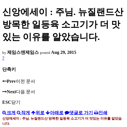
신앙에세이 : 주님. 뉴질랜드산
방목한 일등육 소고기가 더 맛
있는 이유를 알았습니다.
제임스앤제임스
Aug 29, 2015
by
posted
?
단축키
Prev
이전 문서
Next
다음 문서
ESC
닫기
크게
작게
위로
아래로
댓글로 가기
인쇄
신앙에세이 : 주님
.
뉴질랜드산 방목한 일등육 소고기가 더 맛있는 이유를 알았습
니다
.