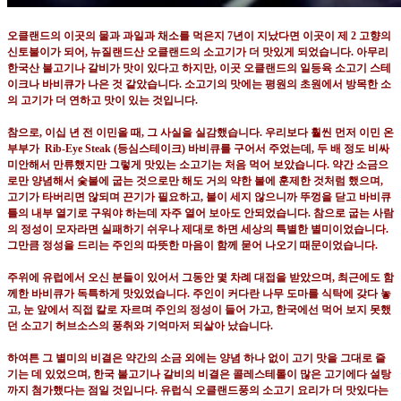
오클랜드의 이곳의 물과 과일과 채소를 먹은지
7
년이 지났다면 이곳이 제
2
고향의
신토불이가 되어
,
뉴질랜드산 오클랜드의 소고기가 더 맛있게 되었습니다
.
아무리
한국산 불고기나 갈비가 맛이 있다고 하지만
,
이곳 오클랜드의 일등육 소고기 스테
이크나 바비큐가 나은 것 같았습니다
.
소고기의 맛에는 평원의 초원에서 방목한 소
의 고기가 더 연하고 맛이 있는 것입니다
.
참으로
,
이십 년 전 이민올 때
,
그 사실을 실감했습니다
.
우리보다 훨씬 먼저 이민 온
부부가
Rib-Eye Steak (
등심스테이크
)
바비큐를 구어서 주었는데
,
두 배 정도 비싸
미안해서 만류했지만 그렇게 맛있는 소고기는 처음 먹어 보았습니다
.
약간 소금으
로만 양념해서 숯불에 굽는 것으로만 해도 거의 약한 불에 훈제한 것처럼 했으며
,
고기가 타버리면 않되며 끈기가 필요하고
,
불이 세지 않으니까 뚜껑을 닫고 바비큐
틀의 내부 열기로 구워야 하는데 자주 열어 보아도 안되었습니다
.
참으로 굽는 사람
의 정성이 모자라면 실패하기 쉬우나 제대로 하면 세상의 특별한 별미이었습니다
.
그만큼 정성을 드리는 주인의 따뜻한 마음이 함께 묻어 나오기 때문이었습니다
.
주위에 유럽에서 오신 분들이 있어서 그동안 몇 차례 대접을 받았으며
,
최근에도 함
께한 바비큐가 독특하게 맛있었습니다
.
주인이 커다란 나무 도마를 식탁에 갖다 놓
고
,
눈 앞에서 직접 칼로 자르며 주인의 정성이 들어 가고
,
한국에선 먹어 보지 못했
던 소고기 허브소스의 풍취와 기억마저 되살아 났습니다
.
하여튼 그 별미의 비결은 약간의 소금 외에는 양념 하나 없이 고기 맛을 그대로 즐
기는 데 있었으며
,
한국 불고기나 갈비의 비결은 콜레스테롤이 많은 고기에다 설탕
까지 첨가했다는 점일 것입니다
.
유럽식 오클랜드풍의 소고기 요리가 더 맛있다는