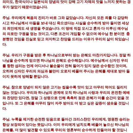
의미도
,
한국식이나 일본식의 양념의 맛이 강해 고기 자체의 맛을 느끼지 못하는 경
우가 많았기 때문이었습니다
.
주님
.
우리에게 복음의 진리가 바로 그와 같았습니다
.
자신의 모든 죄를 다 감당하
시고 하나님께서 아들을 보내 대신 죽으셨다는 사실을 순수하게 받아 들이면 세상
의 죄인에게도 새 생명을 주셨습니다
.
이 땅에 직접 오시고 혼자 다 이루신 예수님
의 의로만 구원을 얻는 것이고
,
다른 조건이 개입할 수 없으며 예수님 한 분이면
충
분했던 것임을 진실로 믿고 의지하고 찬양을 드리는 이유가 우리의 삶이 되있습니
다
.
주님
.
우리가 구원을 받은 후 하나님으로부터 받는 은혜도 마찬가지입니다
.
정말 하
나님을 순수하게 믿으면 하나님의 은혜도 순수해집니다
.
예수님께서 신자인 우리
를 향한 섭리는 언제 어디서나 불순물이 전혀 들어가 있지 않은 순수함인 것이며
,
오히려 신자인 우리의 의심과 불만이 오로지 베풀어 주시는 은혜를 제대로 받아 들
이지 못하게 방해할 뿐입니다
.
주님
.
참으로 양념이 되지 않은 고기는 씹을수록 맛이 있고 아무리 먹어도 질리지
않는 것입니다
.
우리와 하나님의 관계에 오직 하나님의 사랑과 우리의 온전한 예배
와 찬양만 있다면
,
정말 그 성령으로 인해 촉촉히 젖은 은혜가 마를 순간이 없을 것
입니다
.
또 그 은혜를 아무리 많이 자주 받아도 더 받고 싶은 갈증이 샘솟을 것입니
다
.
주님
.
누룩을 제거한 순전한 믿음으로 돌아간 크리스챤인 우리에게
,
영원한 승리는
항상 보장되어 있다는 뜻입니다
.
이미 우리에게 넘치도록 베풀어 놓으신 하나님의
은혜를
,
더 많이 발견할 수 있도록 우리의 영혼부터 순수하게 만들어야 할 것입니