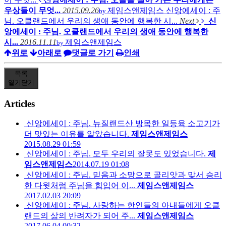
우상들이 무엇...
2015.09.26
제임스앤제임스
신앙에세이 : 주
by
님. 오클랜드에서 우리의 생애 동안에 행복한 시...
Next
신
앙에세이 : 주님. 오클랜드에서 우리의 생애 동안에 행복한
시...
2016.11.11
제임스앤제임스
by
위로
아래로
댓글로 가기
인쇄
목록
열기
닫기
Articles
신앙에세이 : 주님. 뉴질랜드산 방목한 일등육 소고기가
더 맛있는 이유를 알았습니다.
제임스앤제임스
2015.08.29 01:59
신앙에세이 : 주님. 모두 우리의 잘못도 있었습니다.
제
임스앤제임스
2014.07.19 01:08
신앙에세이 : 주님. 믿음과 소망으로 골리앗과 맞서 승리
한 다윗처럼 주님을 힘입어 이...
제임스앤제임스
2017.02.03 20:09
신앙에세이 : 주님. 사랑하는 한인들의 아내들에게 오클
랜드의 삶의 반려자가 되어 주...
제임스앤제임스
2017.06.04 00:32