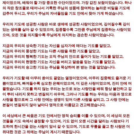
제이었으며
,
배워야 할 가장 중요한 수단이었으며
.
가장 값진 보람이었습니다
.
하나
의 작은 창조물로 태어나서 거룩한 주님의 성품에 참여하는 놀라운 비밀을 기도에
감추어 두시고
,
우리가 주님의 자녀들임을 기도 안에서 찾아 가게 하셨습니다
.
우리의 기도에 성공한 사람은 바로 생애에 성공한 사람이었으며
,
깊어질수록 깊이
있는 생애를 살아 갈 수 있었으며
,
집중할수록 그만큼 주님에게 집중하는 사람이었
으며
,
모든 것을 의지할수록 주님에게 의지하는 겸손한 사람이었습니다
.
지금의 우리의 성숙한 기도는 자신을 십자가에 매다는 기도를 알았고
,
지금의 우리의 풍성한 기도는 다른 사람을 위한 기도를 알았고
,
지금의 우리의 행복한 기도는 오직 주님의 안으로 들어가 있는 기도를 알았고
,
지금의 우리의 현명한 기도는 자신을 버리고 말씀을 믿는 기도를 알았고
,
지금의 우리의 숭고한 기도는 주님을 묵상하며 본 받는 것을 알았습니다
.
우리가 기도할 때 아무리 쏟아도 끝없는 열정이었으며
,
아무리 집중해도 즐거운 기
쁨이었으며
,
빠져들수록 심오한 은혜이었으며
,
더 깊은 사랑이었으며
,
진리 안에 머
물렀습니다
.
기도를 하지 않는 우리는 눈으로 보는 사랑만을 배워 항상 불안하고 깊
이 뿌리 내리지 못하고 변질되기 쉬우며
,
그러나 기도를 하는 우리는 마음과 영으로
사랑을 함으로써 그 사랑 안에는 생명이 있어 다른 사람을 살리고
,
그 사랑 안에는
본질이 변질되지 않아 날마다 영적으로 아름답고 견고해졌습니다
.
이 세상에서 큰 싸움은 기도 안에서만 영적 승리를 이룰 수 있으며
,
이 세상의 모든
것들을 기도 속에서 결정할 수 있으며
,
기도 없이 오랜 시간을 달리는 사람보다 기
도하며 한시간을 걷는 사람이 앞서 갈 수 있으며
,
기도로 무릎을 꿇고 한 사람은 더
위대한 것은 그 뒤에는 주님이 계시기 때문입니다
.