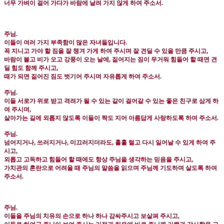
너무 가벼이 걸어 가다가 바람에 날려 가지 않게 하여 주소서
.
주님
.
이들이 여러 가지 부족함이 많은 자녀들입니다
.
꼭 지니고 가야 할 짐을 잘 챙겨 가게 하여 주시며 잘 견딜 수 있을 만큼 주시고
,
바람이 불고 비가 오고 강풍이 오는 날에
,
짊어지는 짐이 무거워 힘들어 할 때면 견
딜 힘도 함께 주시고
,
때가 되면 짊어진 짐도 벗기어 주시며 자유롭게 하여 주소서
.
주님
.
이들 서로가 위로 받고 격려가 될 수 있는 같이 걸어갈 수 있는 좋은 친구로 삼게 하
여 주시며
,
살아가는 길에 외롭지 않도록 이들이 짝도 지어 아름답게 사랑하도록 하여 주소서
.
주님
.
넘어지거나
,
쓰러지거나
,
미끄러지더라도
,
훌훌 털고 다시 일어날 수 있게 하여 주
시고
,
외롭고 고독하고 힘들어 할 때에도 항상 주님을 생각하는 믿음을 주시고
,
가치관의 혼란으로 어려울 때 주님의 말씀을 읽으며 주님께 기도하며 살도록 하여
주소서
.
주님
.
이들을 주님의 치유의 손으로 하나 하나 감싸주시고 보살펴 주시고
,