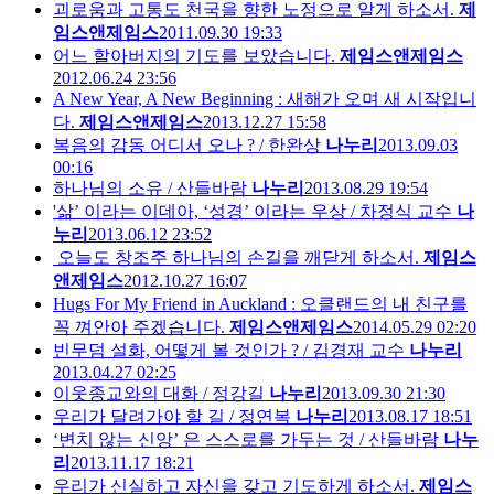
괴로움과 고통도 천국을 향한 노정으로 알게 하소서.
제
임스앤제임스
2011.09.30 19:33
어느 할아버지의 기도를 보았습니다.
제임스앤제임스
2012.06.24 23:56
A New Year, A New Beginning : 새해가 오며 새 시작입니
다.
제임스앤제임스
2013.12.27 15:58
복음의 감동 어디서 오나 ? / 한완상
나누리
2013.09.03
00:16
하나님의 소유 / 산들바람
나누리
2013.08.29 19:54
'삶’ 이라는 이데아, ‘성경’ 이라는 우상 / 차정식 교수
나
누리
2013.06.12 23:52
오늘도 창조주 하나님의 손길을 깨닫게 하소서.
제임스
앤제임스
2012.10.27 16:07
Hugs For My Friend in Auckland : 오클랜드의 내 친구를
꼭 껴안아 주겠습니다.
제임스앤제임스
2014.05.29 02:20
빈무덤 설화, 어떻게 볼 것인가 ? / 김경재 교수
나누리
2013.04.27 02:25
이웃종교와의 대화 / 정강길
나누리
2013.09.30 21:30
우리가 달려가야 할 길 / 정연복
나누리
2013.08.17 18:51
‘변치 않는 신앙’ 은 스스로를 가두는 것 / 산들바람
나누
리
2013.11.17 18:21
우리가 신실하고 자신을 갖고 기도하게 하소서.
제임스