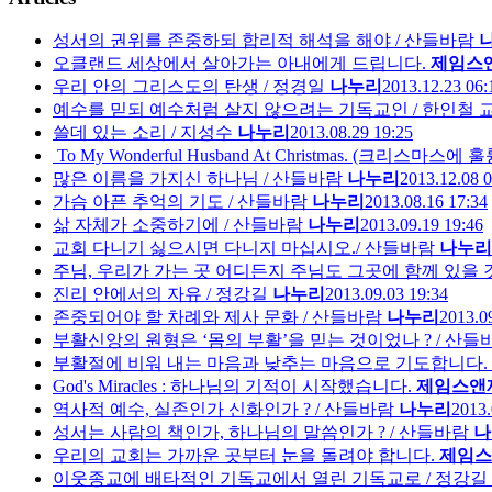
성서의 권위를 존중하되 합리적 해석을 해야 / 산들바람
오클랜드 세상에서 살아가는 아내에게 드립니다.
제임스
우리 안의 그리스도의 탄생 / 정경일
나누리
2013.12.23 06:
예수를 믿되 예수처럼 살지 않으려는 기독교인 / 한인철 
쓸데 있는 소리 / 지성수
나누리
2013.08.29 19:25
To My Wonderful Husband At Christmas. (크리스마
많은 이름을 가지신 하나님 / 산들바람
나누리
2013.12.08 0
가슴 아픈 추억의 기도 / 산들바람
나누리
2013.08.16 17:34
삶 자체가 소중하기에 / 산들바람
나누리
2013.09.19 19:46
교회 다니기 싫으시면 다니지 마십시오./ 산들바람
나누리
주님, 우리가 가는 곳 어디든지 주님도 그곳에 함께 있을 
진리 안에서의 자유 / 정강길
나누리
2013.09.03 19:34
존중되어야 할 차례와 제사 문화 / 산들바람
나누리
2013.0
부활신앙의 원형은 ‘몸의 부활’을 믿는 것이었나 ? / 산들
부활절에 비워 내는 마음과 낮추는 마음으로 기도합니다.
God's Miracles : 하나님의 기적이 시작했습니다.
제임스앤
역사적 예수, 실존인가 신화인가 ? / 산들바람
나누리
2013.
성서는 사람의 책인가, 하나님의 말씀인가 ? / 산들바람
나
우리의 교회는 가까운 곳부터 눈을 돌려야 합니다.
제임스
이웃종교에 배타적인 기독교에서 열린 기독교로 / 정강길