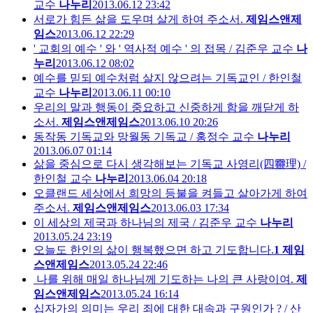
교수
나누리
2013.06.12 23:42
서로가 힘든 삶을 도우며 살게 하여 주소서.
제임스앤제
임스
2013.06.12 22:29
' 교회의 예수 ' 와 ' 역사적 예수 ' 의 접목 / 김준우 교수
나
누리
2013.06.12 08:02
예수를 믿되 예수처럼 살지 않으려는 기독교인 / 한인철
교수
나누리
2013.06.11 00:10
우리의 말과 행동이 중요하고 신중하게 함을 깨닫게 하
소서.
제임스앤제임스
2013.06.10 20:26
동작동 기독교와 망월동 기독교 / 홍정수 교수
나누리
2013.06.07 01:14
삶을 중심으로 다시 생각해보는 기독교 사영리(四靈理) /
한인철 교수
나누리
2013.06.04 20:18
오클랜드 세상에서 희망의 등불을 켜들고 살아가게 하여
주소서.
제임스앤제임스
2013.06.03 17:34
이 세상의 제국과 하나님의 제국 / 김준우 교수
나누리
2013.05.24 23:19
오늘도 한인의 삶이 행복했으면 하고 기도합니다.
1
제임
스앤제임스
2013.05.24 22:46
나를 위해 매일 하나님께 기도하는 나의 큰 사랑이여.
제
임스앤제임스
2013.05.24 16:14
십자가의 의미는 우리 죄에 대한 대속과 구원인가 ? / 산