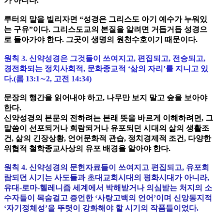
가 아니다.
루터의 말을 빌리자면 “성경은 그리스도 아기 예수가 누워있
는 구유”이다. 그리스도교의 본질을 알려면 거듭거듭 성경으
로 돌아가야 한다. 그곳이 생명의 원천수호이기 때문이다.
원칙 3. 신약성경은 그것들이 쓰여지고, 편집되고, 전승되고,
경전화되는 정치사회적, 문화종교적 ‘삶의 자리’를 지니고 있
다.(롬 13:1∼2, 고전 14:34)
문장의 행간을 읽어내야 하고, 나무만 보지 말고 숲을 보아야
한다.
신약성경의 본문의 전하려는 본래 뜻을 바르게 이해하려면, 그
말씀이 선포되거나 회람되거나 유포되던 시대의 삶의 생활조
건, 삶의 긴장상황, 언어문화적 관습, 정치경제적 조건, 다양한
위협적 철학종교사상의 유포 배경을 알아야 한다.
원칙 4. 신약성경의 문헌자료들이 쓰여지고 편집되고, 유포회
람되던 시기는 사도들과 초대교회시대의 평화시대가 아니라,
유대-로마-헬레니즘 세계에서 박해받거나 의심받는 처지의 소
수자들이 목숨걸고 증언한 ‘사랑고백의 언어’이며 신앙동지적
‘자기정체성’을 뚜렷이 강화해야 할 시기의 작품들이었다.