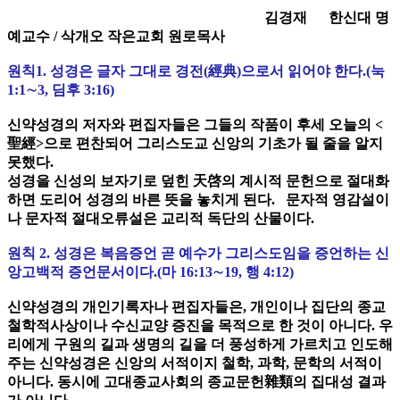
김경재 한신대 명
예교수 / 삭개오 작은교회 원로목사
원칙1. 성경은 글자 그대로 경전(經典)으로서 읽어야 한다.(눅
1:1∼3, 딤후 3:16)
신약성경의 저자와 편집자들은 그들의 작품이 후세 오늘의 <
聖經>으로 편찬되어 그리스도교 신앙의 기초가 될 줄을 알지
못했다.
성경을 신성의 보자기로 덮힌 天啓의 계시적 문헌으로 절대화
하면 도리어 성경의 바른 뜻을 놓치게 된다. 문자적 영감설이
나 문자적 절대오류설은 교리적 독단의 산물이다.
원칙 2. 성경은 복음증언 곧 예수가 그리스도임을 증언하는 신
앙고백적 증언문서이다.(마 16:13∼19, 행 4:12)
신약성경의 개인기록자나 편집자들은, 개인이나 집단의 종교
철학적사상이나 수신교양 증진을 목적으로 한 것이 아니다. 우
리에게 구원의 길과 생명의 길을 더 풍성하게 가르치고 인도해
주는 신약성경은 신앙의 서적이지 철학, 과학, 문학의 서적이
아니다. 동시에 고대종교사회의 종교문헌雜類의 집대성 결과