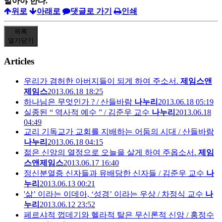
말아야 한다.
위로
아래로
댓글로 가기
인쇄
목록
열기
닫기
Articles
우리가 겸허한 아버지들이 되게 하여 주소서.
제임스앤
제임스
2013.06.18 18:25
하나님은 무엇인가 ? / 산들바람
나누리
2013.06.18 05:19
실종된 “ 역사적 예수 ” / 김준우 교수
나누리
2013.06.18
04:49
교리 기독교가 교회를 지배하는 어둠의 시대 / 산들바람
나누리
2013.06.18 04:15
젊은 신앙의 열정으로 오늘을 살게 하여 주옵소서.
제임
스앤제임스
2013.06.17 16:40
정신분열증 신자들과 유배당한 신자들 / 김준우 교수
나
누리
2013.06.13 00:21
'삶’ 이라는 이데아, ‘성경’ 이라는 우상 / 차정식 교수
나
누리
2013.06.12 23:52
페르샤적 껍데기와 헬라적 탈은 무신론적 신앙 / 홍정수