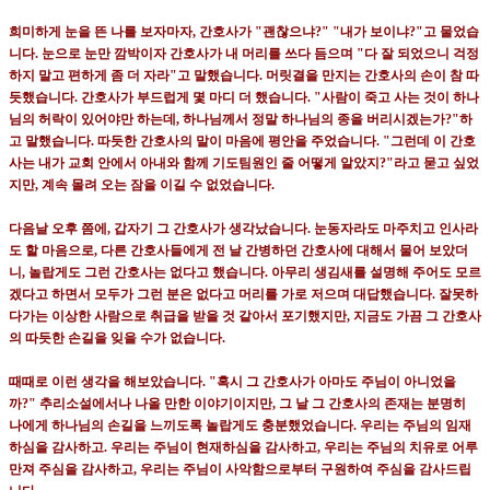
희미하게 눈을 뜬 나를 보자마자
,
간호사가
"
괜찮으냐
?" "
내가 보이냐
?"
고 물었습
니다
.
눈으로 눈만 깜박이자 간호사가 내 머리를 쓰다 듬으며
"
다 잘 되었으니 걱정
하지 말고 편하게 좀 더 자라
"
고 말했습니다
.
머릿결을 만지는 간호사의 손이 참 따
듯했습니다
.
간호사가 부드럽게 몇 마디 더 했습니다
. "
사람이 죽고 사는 것이 하나
님의 허락이 있어야만 하는데
,
하나님께서 정말 하나님의 종을 버리시겠는가
?"
하
고 말했습니다
.
따듯한 간호사의 말이 마음에 평안을 주었습니다
. "
그런데 이 간호
사는 내가 교회 안에서 아내와 함께 기도팀원인 줄 어떻게 알았지
?"
라고 묻고 싶었
지만
,
계속 몰려 오는 잠을 이길 수 없었습니다
.
다음날 오후 쯤에
,
갑자기 그 간호사가 생각났습니다
.
눈동자라도 마주치고 인사라
도 할 마음으로
,
다른 간호사들에게 전 날 간병하던 간호사에 대해서 물어 보았더
니
,
놀랍게도 그런 간호사는 없다고 했습니다
.
아무리 생김새를 설명해 주어도 모르
겠다고 하면서 모두가 그런 분은 없다고 머리를 가로 저으며 대답했습니다
.
잘못하
다가는 이상한 사람으로 취급을 받을 것 같아서 포기했지만
,
지금도 가끔 그 간호사
의 따듯한 손길을 잊을 수가 없습니다
.
때때로 이런 생각을 해보았습니다
. "
혹시 그 간호사가 아마도 주님이 아니었을
까
?"
추리소설에서나 나올 만한 이야기이지만
,
그 날 그 간호사의 존재는 분명히
나에게 하나님의 손길을 느끼도록 놀랍게도 충분했었습니다
.
우리는 주님의 임재
하심을 감사하고
.
우리는 주님이 현재하심을 감사하고
,
우리는 주님의 치유로 어루
만져 주심을 감사하고
,
우리는 주님이 사악함으로부터 구원하여 주심을 감사드립