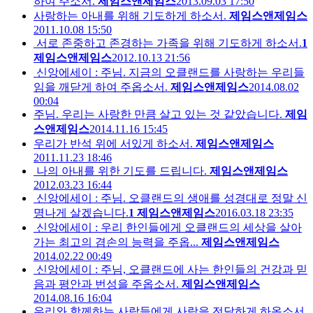
하여 주소서.
제임스앤제임스
2013.09.03 17:50
사랑하는 아내를 위해 기도하게 하소서.
제임스앤제임스
2011.10.08 15:50
서로 존중하고 존경하는 가족을 위해 기도하게 하소서.
1
제임스앤제임스
2012.10.13 21:56
신앙에세이 : 주님. 지금의 오클랜드를 사랑하는 우리들
임을 깨닫게 하여 주옵소서.
제임스앤제임스
2014.08.02
00:04
주님. 우리는 사랑한 만큼 살고 있는 것 같았습니다.
제임
스앤제임스
2014.11.16 15:45
우리가 반석 위에 서있게 하소서.
제임스앤제임스
2011.11.23 18:46
나의 아내를 위한 기도를 드립니다.
제임스앤제임스
2012.03.23 16:44
신앙에세이 : 주님. 오클랜드의 생애를 성경대로 정말 신
명나게 살겠습니다.
1
제임스앤제임스
2016.03.18 23:35
신앙에세이 : 우리 한인들에게 오클랜드의 세상을 살아
가는 최고의 겸손의 능력을 주옵...
제임스앤제임스
2014.02.22 00:49
신앙에세이 : 주님, 오클랜드에 사는 한인들의 건강과 믿
음과 평안과 번성을 주옵소서.
제임스앤제임스
2014.08.16 16:04
우리와 함께하는 사람들에게 사랑을 전달하게 하옵소서.