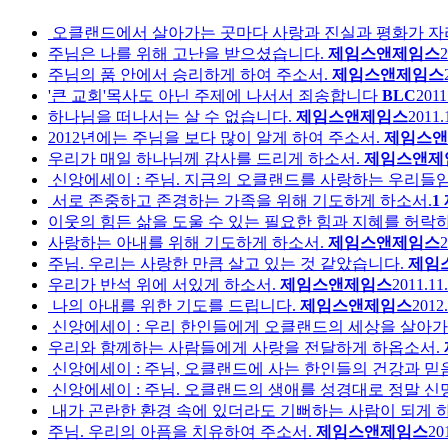
오클랜드에서 살아가는 곳마다 사랑과 진실과 평화가 자
주님은 나를 위해 고난을 받으셨습니다.
제임스앤제임스
2
주님의 품 안에서 승리하게 하여 주소서.
제임스앤제임스
'큰 교회'목사도 아닌 주제에 나서서 죄송합니다
BLC
2011
하나님을 떠나서는 살 수 없습니다.
제임스앤제임스
2011.
2012년에는 주님을 보다 많이 알게 하여 주소서.
제임스앤
우리가 매일 하나님께 감사를 드리게 하소서.
제임스앤제
신앙에세이 : 주님. 지금의 오클랜드를 사랑하는 우리들
서로 존중하고 존경하는 가족을 위해 기도하게 하소서.
1
이웃의 힘든 삶을 도울 수 있는 필요한 힘과 지혜를 허락
사랑하는 아내를 위해 기도하게 하소서.
제임스앤제임스
2
주님. 우리는 사랑한 만큼 살고 있는 것 같았습니다.
제임
우리가 반석 위에 서있게 하소서.
제임스앤제임스
2011.11.
나의 아내를 위한 기도를 드립니다.
제임스앤제임스
2012.
신앙에세이 : 우리 한인들에게 오클랜드의 세상을 살아가는
우리와 함께하는 사람들에게 사랑을 전달하게 하옵소서.
신앙에세이 : 주님, 오클랜드에 사는 한인들의 건강과 믿
신앙에세이 : 주님. 오클랜드의 생애를 성경대로 정말 
내가 곤란한 환경 속에 있더라도 기뻐하는 사람이 되게 하
주님. 우리의 아픔을 치유하여 주소서.
제임스앤제임스
20