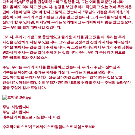
다윗이
“
항상
”
주님을 찬양하겠노라고 말했을 때
,
그는 어려울 때뿐만 아니라
즐거울 때도 의미하고 있습니다
.
성경을 보면 우리가 직면하고 있는 것이 무엇이든
간에
,
기쁨이 넘쳐 있어야 한다고 말하고 있습니다
. “
주님의 기쁨은 우리의 힘
”
의
원천이 되며
,
우리의 적인 사탄은 그것을 알고 있습니다
.
그가 우리를 낙심케 하고
실망케 할 수 있다면
,
머지않아 우리는 연약해지고 무기력해져 버림을 알고 있으며
,
그는 우리를 쉽게 패배시킬 것입니다
.
그러나
,
우리가 기쁨으로 충만해있고 즐거운 자세를 갖고 있을 때
,
우리는 우리
자신을 강건하게 지킬 수 있습니다
.
그와 같은 긍정적인 신앙의 자세는 하나님께서
기적을 행하시는 길을 열어 주게 됩니다
.
즉 그것은 하나님께서 우리의 주변 상황을
변화시켜 주시는 길을 열어 주게 되는 것입니다
.
주님
,
우리가 주님의 기쁨으로
충만하도록 도와 주시옵소서
.
주님
,
우리는 우리의 자세를 콘트롤하고 있습니다
.
우리가 주님의 선하심과
약속들을 묵상하고
,
즐거운 자세를 가질 때
,
우리는 기쁨으로 넘칩니다
.
그것이야말로 우리가 우리의 삶을 살아가길 소망하는 "길"이라는 것을 알고
있습니다
.
어려운 때일수록 우리가 견디어 내도록 허락해 주시는 주님의 놀라우신
힘을 주심에 감사 드립니다
.
주님
,
사랑합니다
.
주님
,
감사합니다
.
예수님의 이름으로 기도합니다
.
아멘
.
수채화아티스트
/
기도에세이스트
/
칼럼니스트 제임스로부터
.