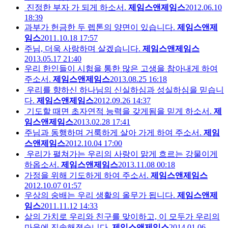
진정한 부자 가 되게 하소서.
제임스앤제임스
2012.06.10
18:39
과부가 헌금한 두 렙톤의 양면이 있습니다.
제임스앤제
임스
2011.10.18 17:57
주님, 더욱 사랑하며 살겠습니다.
제임스앤제임스
2013.05.17 21:40
우리 한인들이 시험을 통한 많은 고생을 참아내게 하여
주소서.
제임스앤제임스
2013.08.25 16:18
우리를 향하신 하나님의 신실하심과 성실하심을 믿습니
다.
제임스앤제임스
2012.09.26 14:37
기도할 때면 초자연적 능력을 갖게됨을 믿게 하소서.
제
임스앤제임스
2013.02.28 17:41
주님과 동행하며 거룩하게 살아 가게 하여 주소서.
제임
스앤제임스
2012.10.04 17:00
우리가 펼쳐가는 우리의 사랑이 맑게 흐르는 강물이게
하옵소서.
제임스앤제임스
2013.11.08 00:18
가정을 위해 기도하게 하여 주소서.
제임스앤제임스
2012.10.07 01:57
우상의 숭배는 우리 생활의 올무가 됩니다.
제임스앤제
임스
2011.11.12 14:33
삶의 가치로 우리와 친구를 맞이하고, 이 모두가 우리의
마음에 진솔해졌습니다.
제임스앤제임스
2014.01.06