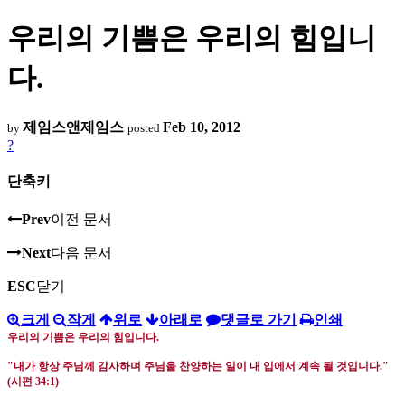
우리의 기쁨은 우리의 힘입니
다.
제임스앤제임스
Feb 10, 2012
by
posted
?
단축키
Prev
이전 문서
Next
다음 문서
ESC
닫기
크게
작게
위로
아래로
댓글로 가기
인쇄
우리의 기쁨은 우리의 힘입니다
.
"내가 항상 주님께 감사하며 주님을 찬양하는 일이 내 입에서 계속 될 것입니다
."
(
시편
34:1)