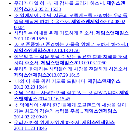
우리가 매일 하나님께 감사를 드리게 하소서.
제임스앤
제임스
2012.05.21 15:38
신앙에세이 : 주님. 지금의 오클랜드를 사랑하는 우리들
임을 깨닫게 하여 주옵소서.
제임스앤제임스
2014.08.02
00:04
사랑하는 아내를 위해 기도하게 하소서.
제임스앤제임스
2011.10.08 15:50
서로 존중하고 존경하는 가족을 위해 기도하게 하소서.
1
제임스앤제임스
2012.10.13 21:56
이웃의 힘든 삶을 도울 수 있는 필요한 힘과 지혜를 허락
하여 주소서.
제임스앤제임스
2013.09.03 17:50
우리와 함께하는 사람들에게 사랑을 전달하게 하옵소서.
제임스앤제임스
2013.07.29 16:15
나의 아내를 위한 기도를 드립니다.
제임스앤제임스
2012.03.23 16:44
주님. 우리는 사랑한 만큼 살고 있는 것 같았습니다.
제임
스앤제임스
2014.11.16 15:45
신앙에세이 : 우리 한인들에게 오클랜드의 세상을 살아
가는 최고의 겸손의 능력을 주옵...
제임스앤제임스
2014.02.22 00:49
우리가 반석 위에 서있게 하소서.
제임스앤제임스
2011.11.23 18:46