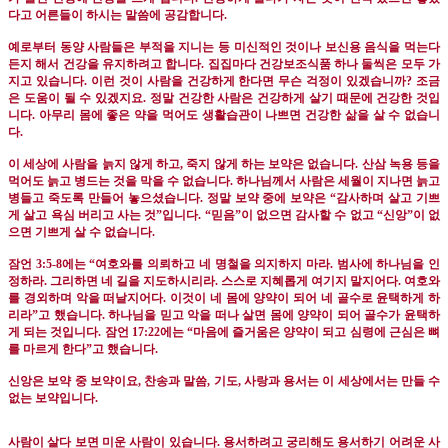
다고 어른들이 하시는 말씀에 공감합니다
.
예로부터 동양 사람들은 부적을 지니는 등 미신적인 것이나 보신용 음식을 먹는다
든지 해서 건강을 유지하려고 합니다
.
집집마다 건강보조식품 하나 둘씩은 모두 가
지고 있습니다
.
이런 것이 사람을 건강하게 한다면 무슨 걱정이 있겠습니까
?
조금
은 도움이 될 수 있겠지요
.
정말 건강한 사람은 건강하게 살기 때문에 건강한 것입
니다
.
아무리 몸에 좋은 약을 먹어도 생활습관이 나쁘면 건강한 삶을 살 수 없습니
다
.
이 세상에 사람을 늙지 않게 하고
,
죽지 않게 하는 보약은 없습니다
.
산삼 녹용 등을
먹어도 늙고 병드는 것을 막을 수 없습니다
.
하나님께서 사람은 세월이 지나면 늙고
병들고 죽도록 만들어 놓으셨습니다
.
정말 보약 중에 보약은
“
감사하며 살고 기쁘
게 살고 욕심 버리고 사는 것
”
입니다
. “
믿음
”
이 없으면 감사할 수 없고
“
신앙
”
이 없
으면 기쁘게 살 수 없습니다
.
잠언
3:5-8
에는
“
여호와를 의뢰하고 네 명철을 의지하지 마라
.
범사에 하나님을 인
정하라
.
그리하면 네 길을 지도하시리라
.
스스로 지혜롭게 여기지 말지어다
.
여호와
를 경외하며 악을 떠날지어다
.
이것이 네 몸에 양약이 되어 네 골수로 윤택하게 하
리라
”
고 했습니다
.
하나님을 믿고 악을 떠나 살면 몸에 양약이 되어 골수가 윤택하
게 되는 것입니다
.
잠언
17:22
에는
“
마음에 즐거움은 양약이 되고 심령에 근심은 뼈
를 마르게 한다
”
고 했습니다
.
신앙은 보약 중 보약이요
,
찬송과 말씀
,
기도
,
사랑과 용서는 이 세상에서는 만들 수
없는 보약입니다
.
사람이 살다 보면 미운 사람이 있습니다
.
용서하려고 궁리해도 용서하기 어려운 사