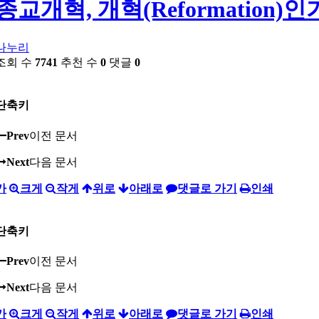
종교개혁, 개혁(Reformation)인가
나누리
조회 수
7741
추천 수
0
댓글
0
단축키
Prev
이전 문서
Next
다음 문서
가
크게
작게
위로
아래로
댓글로 가기
인쇄
단축키
Prev
이전 문서
Next
다음 문서
가
크게
작게
위로
아래로
댓글로 가기
인쇄