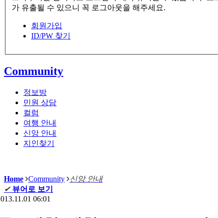
가 유출될 수 있으니 꼭 로그아웃을 해주세요.
회원가입
ID/PW 찾기
Community
정보방
민원 상담
컬럼
여행 안내
신앙 안내
지인찾기
Home
Community
신앙 안내
✔
뷰어로 보기
013.11.01 06:01