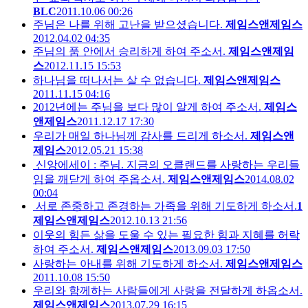
BLC
2011.10.06 00:26
주님은 나를 위해 고난을 받으셨습니다.
제임스앤제임스
2012.04.02 04:35
주님의 품 안에서 승리하게 하여 주소서.
제임스앤제임
스
2012.11.15 15:53
하나님을 떠나서는 살 수 없습니다.
제임스앤제임스
2011.11.15 04:16
2012년에는 주님을 보다 많이 알게 하여 주소서.
제임스
앤제임스
2011.12.17 17:30
우리가 매일 하나님께 감사를 드리게 하소서.
제임스앤
제임스
2012.05.21 15:38
신앙에세이 : 주님. 지금의 오클랜드를 사랑하는 우리들
임을 깨닫게 하여 주옵소서.
제임스앤제임스
2014.08.02
00:04
서로 존중하고 존경하는 가족을 위해 기도하게 하소서.
1
제임스앤제임스
2012.10.13 21:56
이웃의 힘든 삶을 도울 수 있는 필요한 힘과 지혜를 허락
하여 주소서.
제임스앤제임스
2013.09.03 17:50
사랑하는 아내를 위해 기도하게 하소서.
제임스앤제임스
2011.10.08 15:50
우리와 함께하는 사람들에게 사랑을 전달하게 하옵소서.
제임스앤제임스
2013.07.29 16:15