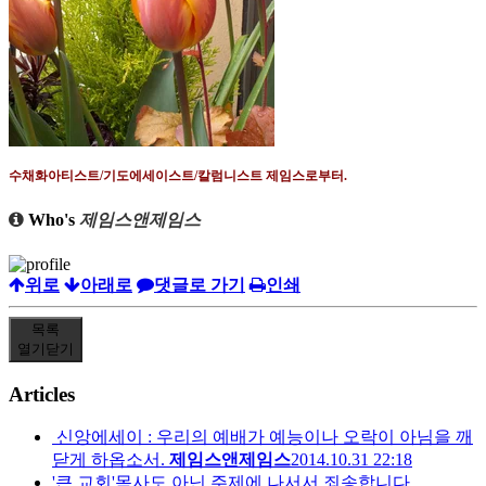
수채화아티스트
/
기도에세이스트
/
칼럼니스트 제임스로부터
.
Who's
제임스앤제임스
위로
아래로
댓글로 가기
인쇄
목록
열기
닫기
Articles
신앙에세이 : 우리의 예배가 예능이나 오락이 아님을 깨
닫게 하옵소서.
제임스앤제임스
2014.10.31 22:18
'큰 교회'목사도 아닌 주제에 나서서 죄송합니다