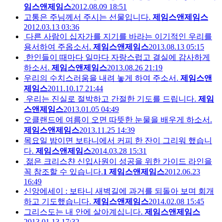
임스앤제임스
2012.08.09 18:51
고통은 주님께서 주시는 선물입니다.
제임스앤제임스
2012.03.13 03:36
다른 사람이 십자가를 지기를 바라는 이기적인 우리를
용서하여 주옵소서.
제임스앤제임스
2013.08.13 05:15
한인들이 때마다 일마다 자랑스럽고 결실에 감사하게
하소서.
제임스앤제임스
2013.08.26 21:19
우리의 수치스러움을 내려 놓게 하여 주소서.
제임스앤
제임스
2011.10.17 21:44
우리는 진실로 절박하고 간절한 기도를 드립니다.
제임
스앤제임스
2013.01.05 04:49
오클랜드에 여름이 오면 따뜻한 눈물을 배우게 하소서.
제임스앤제임스
2013.11.25 14:39
목요일 밤이면 보타니에서 커피 한 잔이 그리워 했습니
다.
제임스앤제임스
2014.03.28 15:31
젊은 크리스챤 신입사원이 성공을 위한 가이드 라인을
꼭 참조할 수 있습니다.
1
제임스앤제임스
2012.06.23
16:49
신앙에세이 : 보타니 새벽길에 과거를 되돌아 보며 회개
하고 기도했습니다.
제임스앤제임스
2014.02.08 15:45
그리스도는 내 안에 살아계십니다.
제임스앤제임스
2013.01.13 17:32