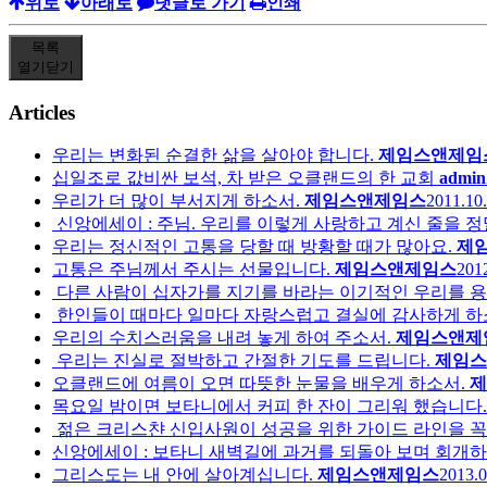
위로
아래로
댓글로 가기
인쇄
목록
열기
닫기
Articles
우리는 변화된 순결한 삶을 살아야 합니다.
제임스앤제임
십일조로 값비싼 보석, 차 받은 오클랜드의 한 교회
admin
우리가 더 많이 부서지게 하소서.
제임스앤제임스
2011.10.
신앙에세이 : 주님. 우리를 이렇게 사랑하고 계신 줄을 
우리는 정신적인 고통을 당할 때 방황할 때가 많아요.
제
고통은 주님께서 주시는 선물입니다.
제임스앤제임스
2012
다른 사람이 십자가를 지기를 바라는 이기적인 우리를 
한인들이 때마다 일마다 자랑스럽고 결실에 감사하게 하
우리의 수치스러움을 내려 놓게 하여 주소서.
제임스앤제
우리는 진실로 절박하고 간절한 기도를 드립니다.
제임스
오클랜드에 여름이 오면 따뜻한 눈물을 배우게 하소서.
제
목요일 밤이면 보타니에서 커피 한 잔이 그리워 했습니다.
젊은 크리스챤 신입사원이 성공을 위한 가이드 라인을 꼭
신앙에세이 : 보타니 새벽길에 과거를 되돌아 보며 회개
그리스도는 내 안에 살아계십니다.
제임스앤제임스
2013.0