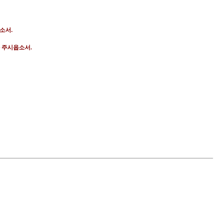
옵소서
.
와 주시옵소서
.