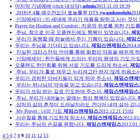
마지막 기념예배 (chch 대성당)
admin
2011.11.10 18:39
2018년 4월 예수전도단 호놀룰루 DTS
ywamhonolulu
2018
신앙에세이 : 이 세대에 우리가 재물을 탐하고 사는 것이
Prayer for Healing and Comfort : 치유와 위로를 위한
주님. 참으로 이곳 오클랜드에도 행복이 있었습니다.
제
우리가 동행할 때 하늘에서 주신 기쁨이 있습니다.
제임
우리는 주님을 기다리고 있습니다.
제임스앤제임스
2014.0
진실된 크리스챤의 언어를 통해 화합의 마음을 배우게 하
신앙에세이 : 한인들에게 드리는 우리의 평생의 기도가 
오클랜드 한인회를 위해 서로 기도를 드리게 하소서.
제임
주님. 우리가 홀로 채우고 누리려고만 하지 않게 하옵소서
우리가 겸허한 아버지들이 되게 하여 주소서.
제임스앤제
우리는 하나님의 약속을 믿고 있습니다.
제임스앤제임스
우리가 쓰임 받는 길로 인도하여 주소서.
제임스앤제임스
주님. 우리가 내려놓는 끝에는 항상 행복이 있었습니다.
상처의 삶의 흔적이 드러날지라도 견디어 내며 살아 갑니
My Prayer : 나의 기도
제임스앤제임스
2012.12.21 15:02
사순절을 통해 기도하게 하소서.
제임스앤제임스
2012.03.
우리는 주님의 손길을 원합니다.
제임스앤제임스
2012.01.
4
5
6
7
8
9
10
11
12
13