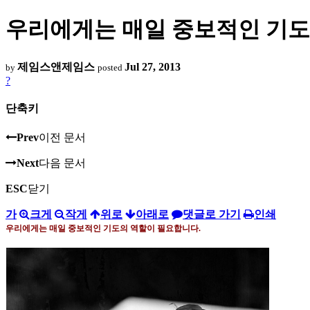
우리에게는 매일 중보적인 기도
제임스앤제임스
Jul 27, 2013
by
posted
?
단축키
Prev
이전 문서
Next
다음 문서
ESC
닫기
가
크게
작게
위로
아래로
댓글로 가기
인쇄
우리에게는 매일 중보적인 기도의 역할이 필요합니다
.