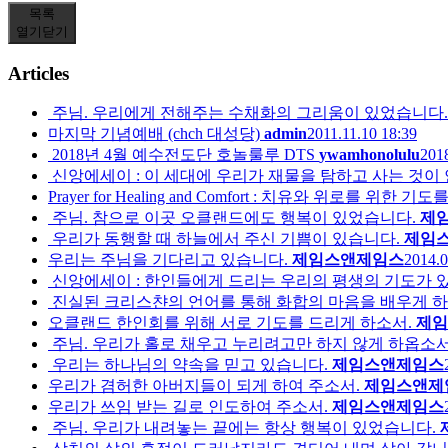
목록
열기
닫기
Articles
주님. 우리에게 전해주는 수채화의 그리움이 있었습니다.
마지막 기념예배 (chch 대성당)
admin
2011.11.10 18:39
2018년 4월 예수전도단 호놀룰루 DTS
ywamhonolulu
2018
신앙에세이 : 이 세대에 우리가 재물을 탐하고 사는 것이
Prayer for Healing and Comfort : 치유와 위로를 위한
주님. 참으로 이곳 오클랜드에도 행복이 있었습니다.
제
우리가 동행할 때 하늘에서 주신 기쁨이 있습니다.
제임
우리는 주님을 기다리고 있습니다.
제임스앤제임스
2014.0
신앙에세이 : 한인들에게 드리는 우리의 평생의 기도가 
진실된 크리스챤의 언어를 통해 화합의 마음을 배우게 하
오클랜드 한인회를 위해 서로 기도를 드리게 하소서.
제임
주님. 우리가 홀로 채우고 누리려고만 하지 않게 하옵소서
우리는 하나님의 약속을 믿고 있습니다.
제임스앤제임스
우리가 겸허한 아버지들이 되게 하여 주소서.
제임스앤제
우리가 쓰임 받는 길로 인도하여 주소서.
제임스앤제임스
주님. 우리가 내려놓는 끝에는 항상 행복이 있었습니다.