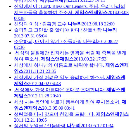
수님이시여.
제임스앤제임스
2015.12.25 14:11
신앙에세이 : Lord, Bless Our Leaders. 주님, 우리 나라의
지도자들을 축복하여 주소서.
제임스앤제임스
2014.03.08
00:38
신앙과 이성 / 김흡영 교수
나누리
2013.06.18 22:00
슬퍼하고 고민할 줄 알아야 한다 / 산들바람
나누리
2013.07.31 05:04
소유하되, 매이지 않기 / 산들바람
나누리
2013.08.27
02:36
세상의 물질에만 집착하는 영광을 버릴 때 축복을 받게
하여 주소서.
제임스앤제임스
2013.09.22 17:53
세상에서 하나님의 이름으로 싸워야 합니다.
제임스앤제
임스
2011.11.21 23:35
세상에서 가장 어려운 일도 승리하게 하소서.
제임스앤
제임스
2012.04.02 04:48
세상에서 가장 아름다운 초대로 초대합니다.
제임스앤
제임스
2012.11.28 20:40
세상 사는 동안에 서로가 행복이게 하여 주시옵소서.
제
임스앤제임스
2013.05.09 03:41
성탄절을 다시 맞으며 찬양을 드립니다.
제임스앤제임스
2011.12.21 18:05
성서의 두얼굴 / 산들바람
나누리
2013.05.12 01:34