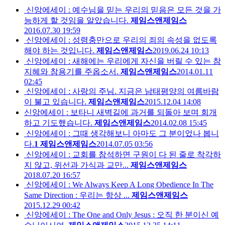
신앙에세이 : 예수님을 믿는 우리의 믿음은 모든 것을 가
능하게 할 것임을 알았습니다.
제임스앤제임스
2016.07.30 19:59
신앙에세이 : 성령충만으로 우리의 죄의 속성을 없도록
해야 하는 것입니다.
제임스앤제임스
2019.06.24 10:13
신앙에세이 : 새해에는 우리에게 자신을 버릴 수 있는 참
지혜와 참용기를 주옵소서.
제임스앤제임스
2014.01.11
02:45
신앙에세이 : 사랑의 주님. 지금은 남태평양의 여름바람
이 불고 있습니다.
제임스앤제임스
2015.12.04 14:08
신앙에세이 : 보타니 새벽길에 과거를 되돌아 보며 회개
하고 기도했습니다.
제임스앤제임스
2014.02.08 15:45
신앙에세이 : 그때 생각해보니 아마도 그 분이었나 봅니
다.
1
제임스앤제임스
2014.07.05 03:56
신앙에세이 : 교회를 참석하면 구원이 다 된 줄로 착각하
지 않고, 위선과 가식과 교만...
제임스앤제임스
2018.07.20 16:57
신앙에세이 : We Always Keep A Long Obedience In The
Same Direction : 우리는 항상 ...
제임스앤제임스
2015.12.29 00:42
신앙에세이 : The One and Only Jesus : 오직 한 분이신 예