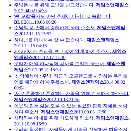
주님은 나를 위해 고난을 받으셨습니다.
제임스앤제임스
2012.04.02 04:35
'큰 교회'목사도 아닌 주제에 나서서 죄송합니다
BLC
2011.10.06 00:26
주님의 품 안에서 승리하게 하여 주소서.
제임스앤제임
스
2012.11.15 15:53
하나님을 떠나서는 살 수 없습니다.
제임스앤제임스
2011.11.15 04:16
2012년에는 주님을 보다 많이 알게 하여 주소서.
제임스
앤제임스
2011.12.17 17:30
우리가 매일 하나님께 감사를 드리게 하소서.
제임스앤
제임스
2012.05.21 15:38
신앙에세이 : 주님. 지금의 오클랜드를 사랑하는 우리들
임을 깨닫게 하여 주옵소서.
제임스앤제임스
2014.08.02
00:04
서로 존중하고 존경하는 가족을 위해 기도하게 하소서.
1
제임스앤제임스
2012.10.13 21:56
이웃의 힘든 삶을 도울 수 있는 필요한 힘과 지혜를 허락
하여 주소서.
제임스앤제임스
2013.09.03 17:50
사랑하는 아내를 위해 기도하게 하소서.
제임스앤제임스
2011.10.08 15:50
우리와 함께하는 사람들에게 사랑을 전달하게 하옵소서.