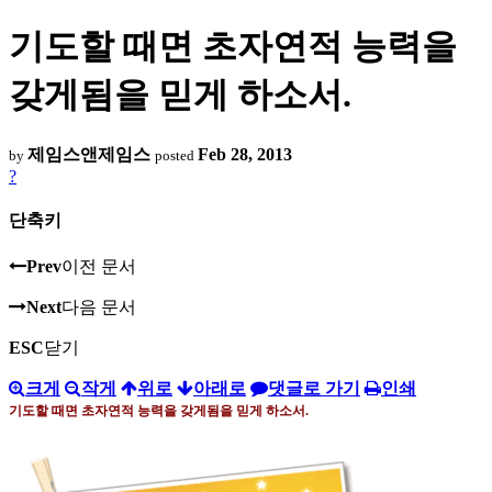
기도할 때면 초자연적 능력을
갖게됨을 믿게 하소서.
제임스앤제임스
Feb 28, 2013
by
posted
?
단축키
Prev
이전 문서
Next
다음 문서
ESC
닫기
크게
작게
위로
아래로
댓글로 가기
인쇄
기도할 때면 초자연적 능력을 갖게됨을 믿게 하소서
.