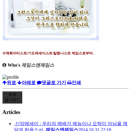
수채화아티스트
/
기도에세이스트
/
칼럼니스트 제임스로부터
.
Who's
제임스앤제임스
위로
아래로
댓글로 가기
인쇄
목록
열기
닫기
Articles
신앙에세이 : 우리의 예배가 예능이나 오락이 아님을 깨
닫게 하옵소서.
제임스앤제임스
2014.10.31 22:18