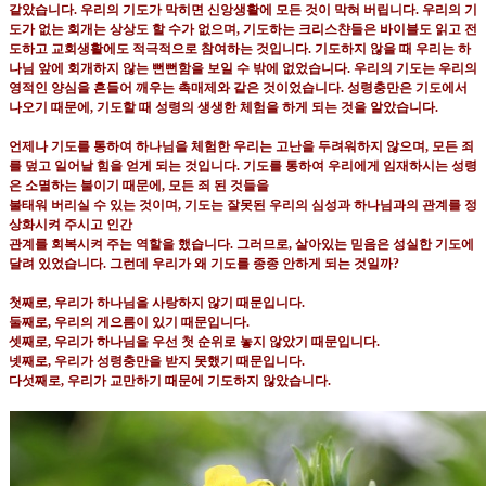
같았습니다
.
우리의 기도가 막히면 신앙생활에 모든 것이 막혀 버립니다
.
우리의 기
도가 없는 회개는 상상도
할 수가 없으며
,
기도하는 크리스챤들은 바이블도 읽고 전
도하고 교회생활에도 적극적으로 참여하는 것입니다
.
기도하지 않을 때 우리는 하
나님 앞에 회개하지 않는 뻔뻔함을 보일 수 밖에 없었습니다
.
우리의 기도는
우리의
영적인 양심을 흔들어 깨우는 촉매제와 같은 것이었습니다
.
성령충만은 기도에서
나오기 때문에
,
기도할 때
성령의 생생한 체험을 하게 되는 것을 알았습니다
.
언제나 기도를 통하여 하나님을 체험한 우리는 고난을 두려워하지 않으며
,
모든 죄
를 덮고 일어날 힘을 얻게
되는 것입니다
.
기도를 통하여 우리에게 임재하시는 성령
은 소멸하는 불이기 때문에
,
모든 죄 된 것들을
불태워 버리실 수 있는 것이며
,
기도는 잘못된 우리의 심성과 하나님과의 관계를 정
상화시켜 주시고 인간
관계를 회복시켜 주는 역할을 했습니다
.
그러므로
,
살아있는 믿음은 성실한 기도에
달려 있었습니다
.
그런데
우리가 왜 기도를 종종 안하게 되는 것일까
?
첫째로
,
우리가 하나님을 사랑하지 않기 때문입니다
.
둘째로
,
우리의 게으름이 있기 때문입니다
.
셋째로
,
우리가 하나님을 우선 첫 순위로 놓지 않았기 때문입니다
.
넷째로
,
우리가 성령충만을 받지 못했기 때문입니다
.
다섯째로
,
우리가 교만하기 때문에 기도하지 않았습니다
.