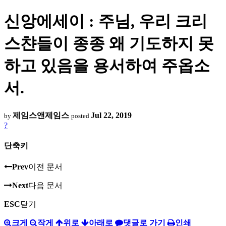
신앙에세이 : 주님, 우리 크리
스챤들이 종종 왜 기도하지 못
하고 있음을 용서하여 주옵소
서.
제임스앤제임스
Jul 22, 2019
by
posted
?
단축키
Prev
이전 문서
Next
다음 문서
ESC
닫기
크게
작게
위로
아래로
댓글로 가기
인쇄