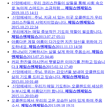
신앙에세이 : 우리 크리스챤들이 삶들을 통해 사회 속으
로 녹아져 스며드는 소금처럼 ...
제임스앤제임스
2019.10.15 14:11
신앙에세이 : 주님. 지금 서 있는 이곳 오클랜드가 우리
크리스챤들의 사역지이었습니다.
제임스앤제임스
2015.10.23 22:34
우리에게는 매일 중보적인 기도의 역할이 필요합니다.
제임스앤제임스
2013.07.27 05:11
아름다운 계절 여름이 다가오면 지친 당신을 위하여 기
도하네요.
제임스앤제임스
2011.11.13 14:58
하나님이 기뻐하시는 삶을 살게 하여 주옵소서.
제임스
앤제임스
2013.07.25 04:46
커피 한잔을 마시면서 햇볕같은 이야기를 전하고 있습니
다.
1
제임스앤제임스
2015.02.12 17:49
신앙에세이 : 주님. 우리는 갑오년을 보내며 오클랜드의
삶의 기도를 드리고 있습니다.
제임스앤제임스
2015.01.10 01:48
신앙에세이 : 우리가 매일 기도하는 오클랜드의 세상은
눈부시도록 아름답기만 합니다.
제임스앤제임스
2015.11.20 03:49
오클랜드에서 우리의 고운 모습만 남아 있게 하여 주옵
소서.
제임스앤제임스
2013.09.18 19:31