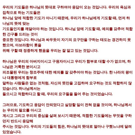
우리의 기도들은 하나님의 뜻대로 구하여야 응답이 오는 것입니다
.
우리의 욕심과
집착으로 하는 기도들은
하나님 앞에 적합한 기도가 아니기 때문에
,
우리가 하나님에게 기도할 때
,
먼저 하
나님의 뜻에 맞는
기도들인지를 깨달아야 하는 것입니다
.
하나님 앞에 기도할 때
,
예의를 갖추어 적합
한 간구를 드리는 것이
중요한 것입니다
.
하나님과 싸우듯이 자기의 요구만을 구하는 태도는 경건하지 못
했으며
,
아브라함이 롯을
위해 구할 때 정중하게 했음을 우리는 잘 알고 있는 것입니다
.
하나님은 우리의 아버지이시고 구원자이시고 우리가 함부로 대할 수가 없으며
,
하
나님은 거룩한 분이시고
피조물된 우리는 창조주에 대한 예의를 잘 갖추어야 하는 것입니다
.
한 나라의 왕이
나 대통령에게 함부로
말하는 사람들은 없는 것처럼
,
자신의 뜻만을 고집하며 요구하는 것도 적합하지 않
았습니다
.
하나님께서는
들으시고 적합하다고 할 때
,
우리의 요구들을 들어 주는 것이었습니다
.
그러므로
,
기도하고 응답이 안되었다고 실망할 일이 전혀 없을 것이며
,
하나님께서
는 우리의 필요를 아시고
계시고 그리고 우리의 중심을 살펴 보시기 때문에
,
적합한 기도들에는 무엇을 구하
던지 반드시 응답해
주시는 것입니다
.
우리의 기도들의 힘은
,
하나님의 뜻대로 얼마나 구했느냐에 달려
있었습니다
.