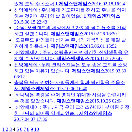
있게 도와 주옵소서.
1
제임스앤제임스
2016.02.18 16:24
신앙에세이 : 주님에게 기도편지를 전하고 주님을 의지
하는 것만이 우리의 살 길이었습...
1
제임스앤제임스
2015.08.15 22:43
주님. 오클랜드의 세상에서 3 가지의 필수 요소를 간직
하고 살겠습니다.
제임스앤제임스
2015.02.26 18:20
오클랜드 한인들이 섬기는 주님의 거룩하심을 매일 발
견하게 하옵소서.
제임스앤제임스
2015.06.01 15:52
신앙에세이 : 주님. 성령충만으로 경건한 신앙생활을 유
지할 수 있었습니다.
제임스앤제임스
2016.11.25 20:47
신앙에세이 : 우리 크리스챤들은 모두 좋은 교회를 소망
하고 있는 이유가 있습니다.
제임스앤제임스
2019.03.30
08:12
축복을 필요로 하는 사람들에게 힘과 평안함을 주옵소
서.
제임스앤제임스
2013.10.06 16:40
하나님은 역경을 주어 영적인 위대한 사람을 단련시키
는 것을 알았습니다.
제임스앤제임스
2015.10.26 02:04
신앙에세이 : 주님. 지금 우리 크리스챤에게 부여된 진정
한 고난의 의미를 알게되었습...
제임스앤제임스
2017.04.07 17:36
1
2
3
4
5
6
7
8
9
10