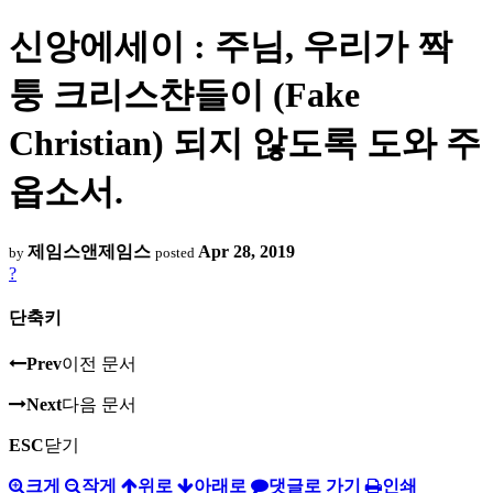
신앙에세이 : 주님, 우리가 짝
퉁 크리스챤들이 (Fake
Christian) 되지 않도록 도와 주
옵소서.
제임스앤제임스
Apr 28, 2019
by
posted
?
단축키
Prev
이전 문서
Next
다음 문서
ESC
닫기
크게
작게
위로
아래로
댓글로 가기
인쇄