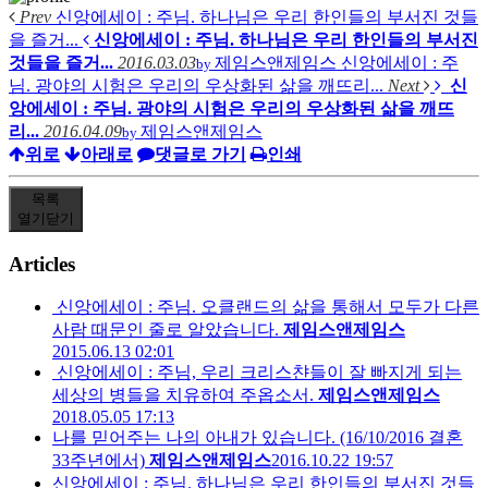
Prev
신앙에세이 : 주님. 하나님은 우리 한인들의 부서진 것들
을 즐거...
신앙에세이 : 주님. 하나님은 우리 한인들의 부서진
것들을 즐거...
2016.03.03
제임스앤제임스
신앙에세이 : 주
by
님. 광야의 시험은 우리의 우상화된 삶을 깨뜨리...
Next
신
앙에세이 : 주님. 광야의 시험은 우리의 우상화된 삶을 깨뜨
리...
2016.04.09
제임스앤제임스
by
위로
아래로
댓글로 가기
인쇄
목록
열기
닫기
Articles
신앙에세이 : 주님. 오클랜드의 삶을 통해서 모두가 다른
사람 때문인 줄로 알았습니다.
제임스앤제임스
2015.06.13 02:01
신앙에세이 : 주님, 우리 크리스챤들이 잘 빠지게 되는
세상의 병들을 치유하여 주옵소서.
제임스앤제임스
2018.05.05 17:13
나를 믿어주는 나의 아내가 있습니다. (16/10/2016 결혼
33주년에서)
제임스앤제임스
2016.10.22 19:57
신앙에세이 : 주님. 하나님은 우리 한인들의 부서진 것들