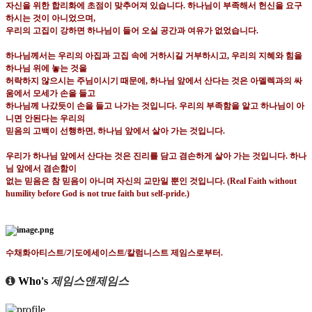
자신을 위한 합리화에 초점이 맞추어져 있습니다
.
하나님이 부족해서 헌신을 요구
하시는 것이 아니었으며
,
우리의 고집이 강하면 하나님이 들어 오실 공간과 여유가 없었습니다
.
하나님께서는 우리의 아집과 고집 속에 거하시길 거부하시고
,
우리의 지혜와 힘을
하나님 위에 놓는 것을
허락하지 않으시는 주님이시기 때문에
,
하나님 앞에서 산다는 것은 아멜렉과의 싸
움에서 모세가 손을 들고
하나님께 나갔듯이 손을 들고 나가는 것입니다
.
우리의 부족함을 알고 하나님이 아
니면 안된다는 우리의
믿음의 고백이 선행하면
,
하나님 앞에서 살아 가는 것입니다
.
우리가 하나님 앞에서 산다는 것은 진리를 담고 겸손하게 살아 가는 것입니다
.
하나
님 앞에서 겸손함이
없는 믿음은 참 믿음이 아니며 자신의 교만일 뿐인 것입니다
. (Real Faith without
humility before God is
not true faith but self-pride.)
수채화아티스트
/
기도에세이스트
/
칼럼니스트 제임스로부터
.
Who's
제임스앤제임스