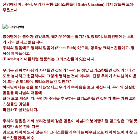
신앙에세이 : 주님
,
우리가 짝퉁 크리스챤들이
(Fake Christian)
되지 않도록 도와
주옵소서
.
붕어빵에는 붕어가 없었으며
,
딸기우유에는 딸기가 없었으며
,
보리건빵에는 보리
가 거의 없다고 했습니다
.
우리의 믿음에도 엉터리 믿음이
(Sham Faith)
있으며
,
명목상 크리스챤들이고
,
명
목상 제자들이고
(Disciples)
자녀들처럼 행동하는 크리스챤들이 있습니다
.
우리는 진짜 하나님의 자녀들인 것인가
?
우리는 정말 크리스챤들인 것인가
?
이 정
도로 봉사하고 헌금하니까
그렇게 행하는 것이 아니라
,
진정 우리가 하나님의 마음
에 드는 순도
100%
크리스챤들인 것인가
?
하나님께서는 겉을 보지 않으시고 우리의 속마음을 보고 계십니다
.
우리의 신실한
믿음을 하나님의 저울에
달아 보고 계십니다
.
우리가 주님을 추구하는 크리스챤들인 것인가 혹은 가짜 크리
스챤들인 것임을
확인하고 싶었습니다
.
우리의 믿음은 가짜 보리건빵과 같은 믿음이 아닐까
?
붕어빵처럼 겉모양은 그럴 듯
하지만 속은 전혀 다른
것으로 채워져 있지 않은가
?
크리스챤들의 속에는 예수님으로 채워져 있어야 참 크
리스챤들인데
,
예수