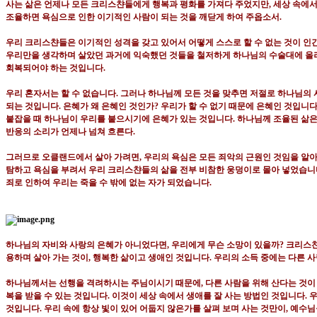
사는 삶은 언제나 모든 크리스챤들에게 행복과 평화를 가져다 주었지만
,
세상 속에서
조율하면 욕심으로 인한 이기적인 사람이 되는 것을 깨닫게 하여 주옵소서
.
우리 크리스챤들은 이기적인 성격을 갖고 있어서 어떻게 스스로 할 수 없는 것이 
우리만을 생각하며 살았던 과거에 익숙했던 것들을 철저하게 하나님의 수술대에 올
회복되어야 하는 것입니다
.
우리 혼자서는 할 수 없습니다
.
그러나 하나님께 모든 것을 맞추면 저절로 하나님의 
되는 것입니다
.
은혜가 왜 은혜인 것인가
?
우리가 할 수 없기 때문에 은혜인 것입니
붙잡을 때 하나님이 우리를 붙으시기에 은혜가 있는 것입니다
.
하나님께 조율된 삶은
반응의 소리가 언제나 넘쳐 흐른다
.
그러므로 오클랜드에서 살아 가려면
,
우리의 욕심은 모든 죄악의 근원인 것임을 알
탐하고 욕심을 부려서 우리 크리스챤들의 삶을 전부 비참한 웅덩이로 몰아 넣었습니
죄로 인하여 우리는 죽을 수 밖에 없는 자가 되었습니다
.
하나님의 자비와 사랑의 은혜가 아니었다면
,
우리에게 무슨 소망이 있을까
?
크리스챤
용하며 살아 가는 것이
,
행복한 삶이고 생애인 것입니다
.
우리의
소득 중에는 다른 사
하나님께서는 선행을 격려하시는 주님이시기 때문에
,
다른 사람을 위해 산다는 것이
복을 받을 수 있는 것입니다
.
이것이 세상 속에서 생애를 잘 사는 방법인 것입니다
.
우
것입니다
.
우리 속에 항상 빛이 있어 어둡지 않은가를 살펴 보며 사는 것만이
,
예수님