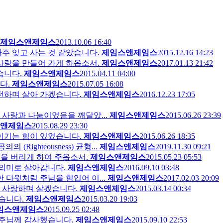
제임스앤제임스
2013.10.06 16:40
주 잊고 사는 것 같았습니다.
제임스앤제임스
2015.12.16 14:23
사랑을 만들어 가게 하옵소서.
제임스앤제임스
2017.01.13 21:42
습니다.
제임스앤제임스
2015.04.11 04:00
다.
제임스앤제임스
2015.07.05 16:08
전하며 살아 가겠습니다.
제임스앤제임스
2016.12.23 17:05
 사랑과 나눔이었음을 깨달았...
제임스앤제임스
2015.06.26 23:39
앤제임스
2015.08.29 23:30
이기는 힘이 있었습니다.
제임스앤제임스
2015.06.26 18:35
Righteousness) 균형...
제임스앤제임스
2019.11.30 09:21
마음을 버리게 하여 주옵소서.
제임스앤제임스
2015.05.23 05:53
 의미로 살아갑니다.
제임스앤제임스
2016.09.10 03:48
 다윗처럼 주님을 힘입어 이...
제임스앤제임스
2017.02.03 20:09
로 사랑하며 살겠습니다.
제임스앤제임스
2015.03.14 00:34
습니다.
제임스앤제임스
2015.03.20 19:03
임스앤제임스
2015.09.25 02:48
주님께 감사했습니다.
제임스앤제임스
2015.09.10 22:53