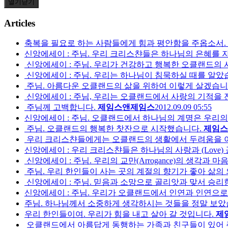
열기
닫기
Articles
축복을 필요로 하는 사람들에게 힘과 평안함을 주옵소서.
신앙에세이 : 주님. 우리 크리스챤들은 하나님의 은혜를 자
신앙에세이 : 주님. 우리가 건강하고 행복한 오클랜드의 
신앙에세이 : 주님. 우리는 하나님이 침묵하실 때를 알았
주님. 아름다운 오클랜드의 삶을 위하여 이렇게 살겠습니
신앙에세이 : 주님, 우리는 오클랜드에서 사랑의 기적을 
주님께 고백합니다.
제임스앤제임스
2012.09.09 05:55
신앙에세이 : 주님. 오클랜드에서 하나님의 계명은 우리의
주님. 오클랜드의 행복한 찻잔으로 시작했습니다.
제임스
우리 크리스챤들에게는 오클랜드의 생활에서 두려움을 
신앙에세이 : 우리 크리스챤들은 하나님의 사랑과 (Love) 공의의 (
신앙에세이 : 주님. 우리의 교만(Arrogance)의 생각과 
주님. 우리 한인들이 사는 곳의 계절의 향기가 좋아 삶의
신앙에세이 : 주님. 믿음과 소망으로 골리앗과 맞서 승리한
신앙에세이 : 주님. 우리가 오클랜드에서 인연과 인연으
주님. 하나님께서 소중하게 생각하시는 것들을 정말 보았
우리 한인들이여. 우리가 힘을 내고 살아 갈 것입니다.
제
오클랜드에서 아름답게 동행하는 가족과 친구들이 있어 