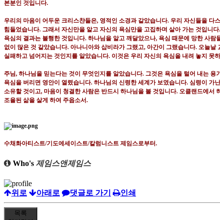
본분인 것입니다
.
우리의 마음이 어두운 크리스챤들은
,
영적인 소경과 같았습니다
.
우리 자신들을 다
힘들었습니다
.
그래서 자신만을 알고 자신의 욕심만을 고집하며 살아 가는 것입니다
욕심의 결과는 불행한 것입니다
.
하나님을 알고 깨달았으나
,
욕심 때문에 망한 사람
없이 많은 것 같았습니다
.
아나니아와 삽비라가 그랬고
,
아간이 그랬습니다
.
오늘날 
실패하고 넘어지는 것인지를 알았습니다
.
이것은 우리 자신의 욕심을 내려 놓지 못
주님
,
하나님을 믿는다는 것이 무엇인지를 알았습니다
.
그것은 욕심을 털어 내는 용
욕심을 버리면 영안이 열렸습니다. 하나님의 신령한 세계가 보였습니다
.
심령이 가난
소유할 것이고
,
마음이 청결한 사람은 반드시 하나님을 볼 것입니다
.
오클랜드에서 
조
율된 삶을 살게 하여 주옵소서
.
수채화아티스트
/
기도에세이스트
/
칼럼니스트 제임스로부터
.
Who's
제임스앤제임스
위로
아래로
댓글로 가기
인쇄
목록