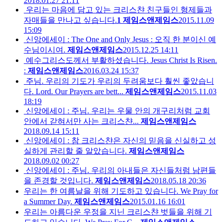
2018.01.27 21:11
우리는 마음에 담고 있는 크리스챤 친구들인 형제들과
자매들을 만나고 싶습니다.
1
제임스앤제임스
2015.11.09
15:09
신앙에세이 : The One and Only Jesus : 오직 한 분이신 예
수님이시여.
제임스앤제임스
2015.12.25 14:11
예수그리스도께서 부활하셨습니다. Jesus Christ Is Risen.
:
제임스앤제임스
2016.03.24 15:37
주님. 우리의 기도가 우리의 두려움보다 훨씬 좋았습니
다. Lord. Our Prayers are bett...
제임스앤제임스
2015.11.03
18:19
신앙에세이 : 주님. 우리는 우물 안의 개구리처럼 교회
안에서 갇혀서만 사는 크리스챤...
제임스앤제임스
2018.09.14 15:11
신앙에세이 : 참 크리스챤은 자신의 믿음을 신실하고 성
실하게 관리할 줄 알았습니다.
제임스앤제임스
2018.09.02 00:27
신앙에세이 : 주님. 우리의 아내들은 자신들처럼 남편들
을 존경할 것입니다.
제임스앤제임스
2018.05.18 20:36
우리는 한 여름날을 위해 기도하고 있습니다. We Pray for
a Summer Day.
제임스앤제임스
2015.01.16 16:01
우리는 아름다운 우정을 지닌 크리스챤 벗들을 위해 기