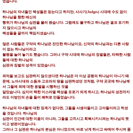
었습니다
.
하나님의 자녀들인 백성들은 믿는다고 하지만
,
사사기
(Judges)
시대에 수도 없이
하나님을 향한 배신의
행위가 하나님의 심판을 불러 왔습니다
.
그럼에도 불구하고 하나님은 결코 포기하
지 않으시고 하나님의
백성들을 끝까지 책임지셨습니다
.
많은 사람들은 구약의 하나님은 잔인한 하나님이요
,
신약의 하나님과는 다른 사랑
이 없는 하나님이라고
불평을 늘어 놓기도 했습니다
.
그러나 구약 시대에 하나님의 징벌들은
,
타락한 사람
들에 대한 하나님의
심판과 징벌의 성격이 있었습니다
.
죄악을 보고도 심판하지 않으셨다면 하나님은 더 이상 공평의 하나님이 아니기 때
문에
,
노아시대와 소돔과
고모라의 땅을 심판하셨던 것처럼
,
구약 곳곳에 하나님께
서 그들에 죄에 대한 응벌을 시행하신 것을
알았습니다
.
심지어 택한 이스라엘 백성을 포로가 되게 하시고
,
하나님의 성전까지
라도 이방인의 손을 들어
폐허로 만들었습니다
.
하나님의 자녀들에 대한 징계가 없다면
,
그들을 사생아들이고 고아들이라고 하셨
을 것입니다
.
하나님의
심판이 인간에 대한 미움이 아니라
,
그들을 고치시고 회복시키시려는 하나님의 뜻
이고 방편이었습니다
.
그러나 그 심판은 하나님의 본심은 아니었으며
,
바로 낫게 하시고 싸매어 주시며 품