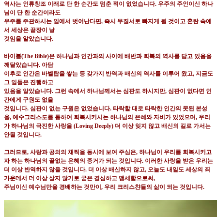
역사는 인류창조 이래로 단 한 순간도 멈춘 적이 없었습니다
.
우주의 주인이신 하나
님이 단 한 순간이라도
우주를 주관하시는 일에서
벗어난다면
,
즉시 무질서로 빠지게 될 것이고 혼란 속에
서 세상은 끝장이 날
것임을 알았습니다
.
바이블
(The Bible)
은 하나님과 인간과의 사이에 배반과 회복의 역사를 담고 있음을
깨달았습니다
.
아담
이후로 인간은 바벨탑을 쌓는 등 갖가지 반역과 배신의 역사를 이루어 왔고
,
지금도
그 일들은 진행하고
있음을 알았습니다
.
그런 속에서 하나님께서는 심판도 하시지만
,
심판이 없다면 인
간에게 구원도 없을
것입니다
.
심판이 없는 구원은 없었습니다
.
타락할 대로 타락한 인간의 못된 본성
을
,
예수그리스도를 통하여
회복시키시는 하나님의 은혜와 자비가 있었으며
,
우리
가 하나님의 극진한 사랑을
(Loving Deeply)
더 이상
잊지 않고 배신의 길로 가서는
안될 것입니다
.
그러므로
,
사랑과 공의의 채찍을 동시에 보여 주심은
,
하나님이 우리를 회복시키고
자 하는 하나님의 끝없는
은
혜의 증거가 되는 것입니다
.
이러한 사랑을 받은 우리는
더 이상 반역하지 않을 것입니다
.
더 이상 배신
하지 않고
,
오늘도 내일도 세상의 죄
가운데서 더 이상 살지 않기로 굳은 결심하고 맹세함으로써
,
주님이신 예수님만을 경배하는 것만이
,
우리 크리스챤들의 삶이 되는 것입니다
.