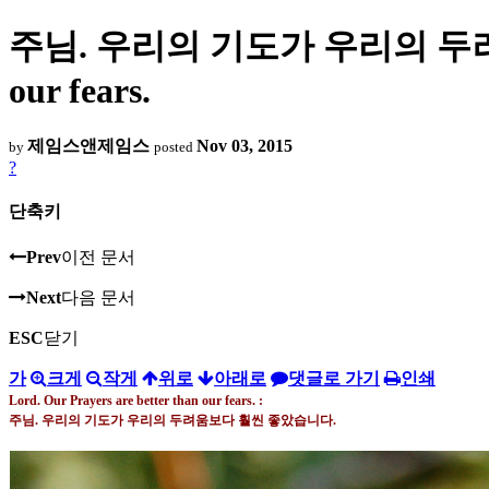
주님. 우리의 기도가 우리의 두려움보다 
our fears.
제임스앤제임스
Nov 03, 2015
by
posted
?
단축키
Prev
이전 문서
Next
다음 문서
ESC
닫기
가
크게
작게
위로
아래로
댓글로 가기
인쇄
Lord. Our Prayers are better than our fears. :
주님
.
우리의 기도가 우리의 두려움보다 훨씬 좋았습니다
.