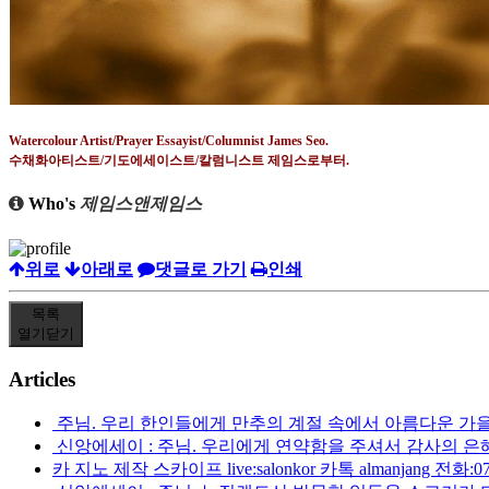
Watercolour Artist/Prayer Essayist/Columnist James Seo.
수채화아티스트
/
기도에세이스트
/
칼럼니스트 제임스로부터
.
Who's
제임스앤제임스
위로
아래로
댓글로 가기
인쇄
목록
열기
닫기
Articles
주님. 우리 한인들에게 만추의 계절 속에서 아름다운 가
신앙에세이 : 주님. 우리에게 연약함을 주셔서 감사의 
카 지노 제작 스카이프 live:salonkor 카톡 almanjang 전화:070