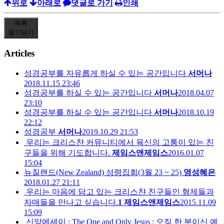
위로
아래로
댓글로 가기
인쇄
목록
열기
닫기
Articles
성경공부를 자유롭게 하실 수 있는 공간입니다
서머나
2018.11.15 23:46
성경공부를 하실 수 있는 공간입니다
서머나
2018.04.07
23:10
성경공부를 하실 수 있는 공간입니다
서머나
2018.10.19
22:12
성경공부
서머나
2019.10.29 21:53
우리는 크리스챤 커뮤니티에서 육신의 고통이 있는 친
구들을 위해 기도합니다.
제임스앤제임스
2016.01.07
15:04
뉴질랜드(New Zealand) 성령집회(3월 23 ~ 25)
영성혜은
2018.01.27 21:11
우리는 마음에 담고 있는 크리스챤 친구들인 형제들과
자매들을 만나고 싶습니다.
1
제임스앤제임스
2015.11.09
15:09
신앙에세이 : The One and Only Jesus : 오직 한 분이신 예