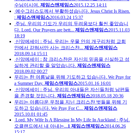
수님이시여.
제임스앤제임스
2015.12.25 14:11
예수그리스도께서 부활하셨습니다. Jesus Christ Is Risen.
:
제임스앤제임스
2016.03.24 15:37
주님. 우리의 기도가 우리의 두려움보다 훨씬 좋았습니
다. Lord. Our Prayers are bett...
제임스앤제임스
2015.11.03
18:19
신앙에세이 : 주님. 우리는 우물 안의 개구리처럼 교회
안에서 갇혀서만 사는 크리스챤...
제임스앤제임스
2018.09.14 15:11
신앙에세이 : 참 크리스챤은 자신의 믿음을 신실하고 성
실하게 관리할 줄 알았습니다.
제임스앤제임스
2018.09.02 00:27
우리는 한 여름날을 위해 기도하고 있습니다. We Pray for
a Summer Day.
제임스앤제임스
2015.01.16 16:01
신앙에세이 : 주님. 우리의 아내들은 자신들처럼 남편들
을 존경할 것입니다.
제임스앤제임스
2018.05.18 20:36
우리는 아름다운 우정을 지닌 크리스챤 벗들을 위해 기
도하고 있습니다. We Pray For C...
제임스앤제임스
2015.10.01 01:45
Lord. My Wife Is A Blessing In My Life In Auckland : 주님.
오클랜드에서 내 아내는...
1
제임스앤제임스
2014.06.26
15:17