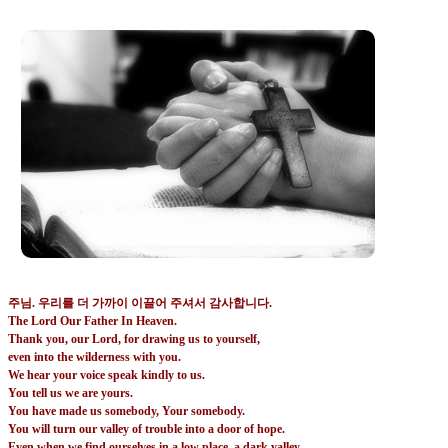
주님
.
우리를 더 가까이 이끌어 주셔서 감사합니다
.
The Lord Our Father In Heaven.
Thank you, our Lord, for drawing us to yourself,
even into the wilderness with you.
We hear your voice speak kindly to us.
You tell us we are yours.
You have made us somebody, Your somebody.
You will turn our valley of trouble into a door of hope.
Even when we find ourselves in a low place, a dark valley,