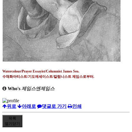
Watercolour/Prayer Essayist/Columnist James Seo.
수채화아티스트
/
기도에세이스트
/
칼럼니스트 제임스로부터
.
Who's
제임스앤제임스
위로
아래로
댓글로 가기
인쇄
목록
열기
닫기