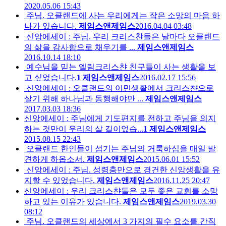
2020.05.06 15:43
주님. 오클랜드에 사는 우리에게는 작은 소망의 마음 하
나가 있습니다.
제임스앤제임스
2016.04.04 03:48
신앙에세이 : 주님. 우리 크리스챤들은 날마다 오클랜드
의 삶을 감사함으로 채우기를 ...
제임스앤제임스
2016.10.14 18:10
예수님을 믿는 엘림크리스챤 친구들이 사는 생활을 보
고 싶었습니다.
1
제임스앤제임스
2016.02.17 15:56
신앙에세이 : 오클랜드의 이민생활에서 크리스챤으로
살기 위해 하나님과 동행해야만 ...
제임스앤제임스
2017.03.03 18:36
신앙에세이 : 주님에게 기도편지를 전하고 주님을 의지
하는 것만이 우리의 살 길이었습...
1
제임스앤제임스
2015.08.15 22:43
오클랜드 한인들이 섬기는 주님의 거룩하심을 매일 발
견하게 하옵소서.
제임스앤제임스
2015.06.01 15:52
신앙에세이 : 주님. 성령충만으로 경건한 신앙생활을 유
지할 수 있었습니다.
제임스앤제임스
2016.11.25 20:47
신앙에세이 : 우리 크리스챤들은 모두 좋은 교회를 소망
하고 있는 이유가 있습니다.
제임스앤제임스
2019.03.30
08:12
주님. 오클랜드의 세상에서 3 가지의 필수 요소를 간직