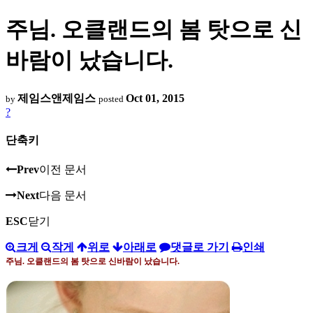
주님. 오클랜드의 봄 탓으로 신
바람이 났습니다.
제임스앤제임스
Oct 01, 2015
by
posted
?
단축키
Prev
이전 문서
Next
다음 문서
ESC
닫기
크게
작게
위로
아래로
댓글로 가기
인쇄
주님
.
오클랜드의 봄 탓으로 신바람이 났습니다
.