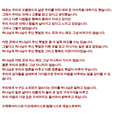
때로는 우리의 오클랜드의 삶은 우리를 마치 데려 온 아이처럼 대하기도 했습니다
..
그래서 우리는 언제나 고통을 받고 있다고 생각했습니다
.
그리고 다른 사람들은 행복의 품에서 지내고 있지만
우리 자신은 언제나 힘들게 살아가고 있다고 느끼고 있었습니다
.
그러나 그렇지 않았습니다
.
하나님과 하나님이 주신 햇빛은 어느 곳과 어느 때도 그냥 비껴가지 않습니다
.
어떤 곳에서
하나님이 주신 햇빛은 좀 더 일찍 떠오를 수는 있습니다
.
그렇다고 하나님이 주신 햇빛은 다른 곳을 잊고 지나가는 일은 결코 없었습니다
.
하나님과 하나님이 주신 햇빛은 그리고 행복도 마찬가지이었습니다
.
하나님은 어떤 곳과 어느 때도 그냥 지나쳐서 가시지 않습니다
.
물론 우리의 영혼도 그냥 지나치지 않습니다
.
하나님은 우리의 영혼을 비추고 다른 영혼들도 똑같이 비추어 주십니다
.
우리의 감각들을 섬세하게 가다듬으면 우리의 마음을 비추려는 빛을 감지할 수 있
습니다
.
우리에게 누구도 소외되지 않는다는 진리를 하나님은 말하고 있습니다
.
하나님의 빛은 날마다 새롭게 떠 올라 온 집의 구석구석을 비추고
우리 마음의 가장 깊은 구석까지도 들어와서 밝혀주고 계십니다
.
수채화아티스트
/
기도에세이스트
/
칼럼니스트 제임스로부터
.