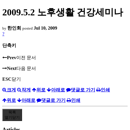
2009.5.2 노후생활 건강세미나
한인회
Jul 10, 2009
by
posted
?
단축키
Prev
이전 문서
Next
다음 문서
ESC
닫기
크게
작게
위로
아래로
댓글로 가기
인쇄
위로
아래로
댓글로 가기
인쇄
목록
열기
닫기
Articles