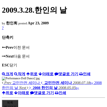
2009.3.28.한인의 날
한인회
Apr 23, 2009
by
posted
?
단축키
Prev
이전 문서
Next
다음 문서
ESC
닫기
크게
작게
위로
아래로
댓글로 가기
인쇄
Prev
교민안전 세미나
교민안전 세미나
2008.07.18
2008
by
한인의 날
Next
2008 한인의 날
2008.05.05
by
위로
아래로
댓글로 가기
인쇄
목록
열기
닫기