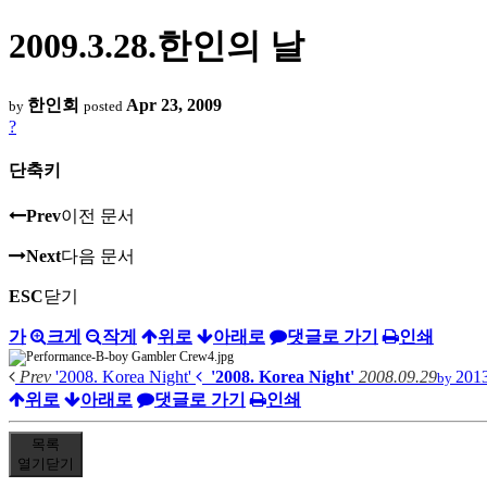
2009.3.28.한인의 날
한인회
Apr 23, 2009
by
posted
?
단축키
Prev
이전 문서
Next
다음 문서
ESC
닫기
가
크게
작게
위로
아래로
댓글로 가기
인쇄
Prev
'2008. Korea Night'
'2008. Korea Night'
2008.09.29
20
by
위로
아래로
댓글로 가기
인쇄
목록
열기
닫기