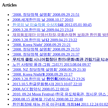
Articles
'2008. 정당정책 설명회'
2008.09.29 21:51
2008.세계한인의 날
2008.10.17 20:03
한국의 날 미술작품 수상자
141
2012.05.01 00:45
2009.3.28.한인의 날
2009.04.23 23:24
재외동포재단 이영선차장,국회손재현 보좌관 한인회 방
2009.3.28.한인의 날
12
2009.04.23 23:22
'2008. Korea Night'
2008.09.29 21:21
'2008. 정당정책 설명회'
2008.09.29 21:53
'2008. 정당정책 설명회'
2008.09.29 21:37
무지개 클럽 시니어합창단 한인(문화)회관 건립기금 $2,0
노인 사랑방 풍경-그림 그리기
2013.08.04 09:37
'2008. NZ 정당정책 설명회'
2008.09.29 21:30
'2008. Korea Night'
8
2008.09.29 21:17
2009.3.28.한인의 날
한인회
2009.04.23 23:26
2013.10.5.한글문화행사
1
2013.10.07 22:10
2008.ACC협약식
2008.05.22 00:16
2010. 09.24 Moon Festival (한국 유도체육관, 정시운 댄스
2008.08.15 광복절 기념식
2008.08.22 20:48
한인회장배 재뉴 전국 야구대회 개최
144
2011.12.24 01:02