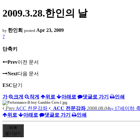
2009.3.28.한인의 날
한인회
Apr 23, 2009
by
posted
?
단축키
Prev
이전 문서
Next
다음 문서
ESC
닫기
가
크게
작게
위로
아래로
댓글로 가기
인쇄
Prev
ACC 전문강좌
ACC 전문강좌
2008.08.04
17세이하 
by
위로
아래로
댓글로 가기
인쇄
목록
열기
닫기