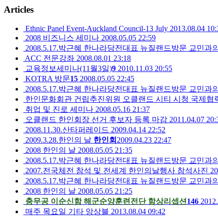
Articles
Ethnic Panel Event-Auckland Council-13 July
2013.08.04 10:
2008 비즈니스 세미나
2008.05.05 22:59
2008.5.17.박근혜 한나라당전대표 뉴질랜드방문 교민과
ACC 전문강좌
2008.08.01 23:18
교육정보세미나(11월3일)
9
2010.11.03 20:55
KOTRA 방문
15
2008.05.05 22:45
2008.5.17.박근혜 한나라당전대표 뉴질랜드방문 교민과
한인문화회관 건립추진위원 오클랜드 시티 시청 국제협
취업 및 진로 세미나
2008.05.16 21:37
오클랜드 한인회장 선거 후보자 등록 마감
2011.04.07 20:
2008.11.30.산타퍼레이드
2009.04.14 22:52
2009.3.28.한인의 날
한인회
2009.04.23 22:47
2008 한인의 날
2008.05.05 21:35
2008.5.17.박근혜 한나라당전대표 뉴질랜드방문 교민과
2007.전국체전 참석 및 전세계 한인의날행사 참석사진
20
2008.5.17.박근혜 한나라당전대표 뉴질랜드방문 교민과
2008 한인의 날
2008.05.05 21:25
충무공 이순신함 해군순양훈련전단 함상리셉션
146
2012.
매주 목요일 기타 앙상블
2013.08.04 09:42