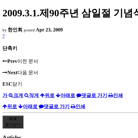
2009.3.1.제90주년 삼일절 기념
한인회
Apr 23, 2009
by
posted
?
단축키
Prev
이전 문서
Next
다음 문서
ESC
닫기
가
크게
작게
위로
아래로
댓글로 가기
인쇄
위로
아래로
댓글로 가기
인쇄
목록
열기
닫기
Articles