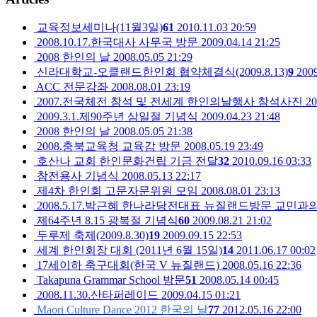
교육정보세미나(11월3일)
61
2010.11.03 20:59
2008.10.17.한국대사 사무국 방문
2009.04.14 21:25
2008 한인의 날
2008.05.05 21:29
신라대학교-오클랜드한인회 협약체결식(2009.8.13)
9
2009
ACC 전문강좌
2008.08.01 23:19
2007.전국체전 참석 및 전세계 한인의날행사 참석사진
20
2009.3.1.제90주년 삼일절 기념식
2009.04.23 21:48
2008 한인의 날
2008.05.05 21:38
2008.충북교육청 교육감 방문
2008.05.19 23:49
호산나 교회 한인문화건립 기금 전달
32
2010.09.16 03:33
참전용사 기념식
2008.05.13 22:17
제4차 한인회 고문자문위원 모임
2008.08.01 23:13
2008.5.17.박근혜 한나라당전대표 뉴질랜드방문 교민과
제64주년 8.15 광복절 기념식
60
2009.08.21 21:02
두루제 축제(2009.8.30)
19
2009.09.15 22:53
세계 한인회장 대회 (2011년 6월 15일)
14
2011.06.17 00:02
17세이하 축구대회(한국 V 뉴질랜드)
2008.05.16 22:36
Takapuna Grammar School 방문
51
2008.05.14 00:45
2008.11.30.산타퍼레이드
2009.04.15 01:21
Maori Culture Dance 2012 한국의 날
77
2012.05.16 22:00