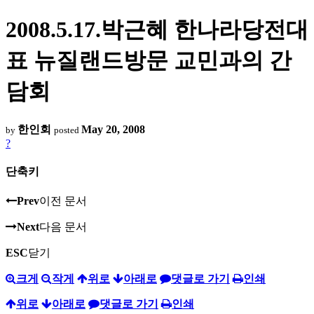
2008.5.17.박근혜 한나라당전대
표 뉴질랜드방문 교민과의 간
담회
한인회
May 20, 2008
by
posted
?
단축키
Prev
이전 문서
Next
다음 문서
ESC
닫기
크게
작게
위로
아래로
댓글로 가기
인쇄
위로
아래로
댓글로 가기
인쇄