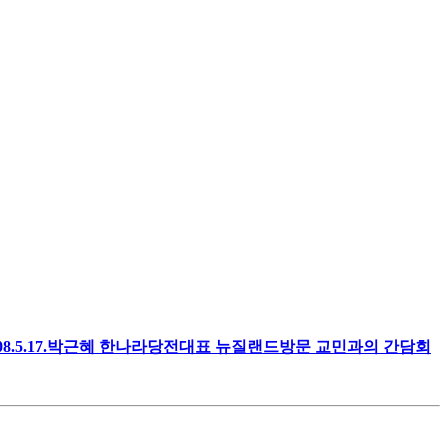
008.5.17.박근혜 한나라당전대표 뉴질랜드방문 교민과의 간담회