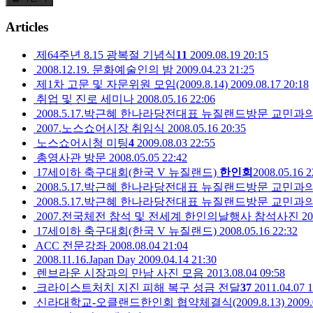
Articles
제64주년 8.15 광복절 기념식
11
2009.08.19 20:15
2008.12.19. 문화예술인의 밤
2009.04.23 21:25
제1차 고문 및 자문위원 모임(2009.8.14)
2009.08.17 20:18
취업 및 진로 세미나
2008.05.16 22:06
2008.5.17.박근혜 한나라당전대표 뉴질랜드방문 교민과
2007.노스쇼어시장 취임식
2008.05.16 20:35
노스쇼어시청 미팅
4
2009.08.03 22:55
총영사관 방문
2008.05.05 22:42
17세이하 축구대회(한국 V 뉴질랜드)
한인회
2008.05.16 2
2008.5.17.박근혜 한나라당전대표 뉴질랜드방문 교민과
2008.5.17.박근혜 한나라당전대표 뉴질랜드방문 교민과
2007.전국체전 참석 및 전세계 한인의날행사 참석사진
20
17세이하 축구대회(한국 V 뉴질랜드)
2008.05.16 22:32
ACC 전문강좌
2008.08.04 21:04
2008.11.16.Japan Day
2009.04.14 21:30
렌브라운 시장과의 만남 사진 모음
2013.08.04 09:58
크라이스트처치 지진 피해 복구 성금 전달
37
2011.04.07 1
신라대학교-오클랜드한인회 협약체결식(2009.8.13)
2009.