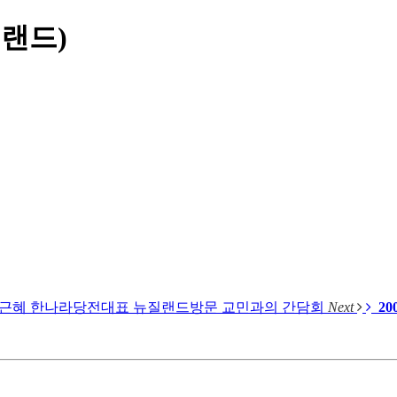
질랜드)
.17.박근혜 한나라당전대표 뉴질랜드방문 교민과의 간담회
Next
2