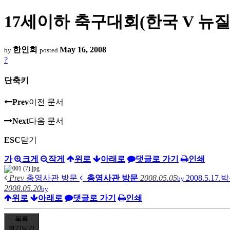
17세이하 축구대회(한국 V 뉴
한인회
May 16, 2008
by
posted
?
단축키
Prev
이전 문서
Next
다음 문서
ESC
닫기
가
크게
작게
위로
아래로
댓글로 가기
인쇄
Prev
총영사관 방문
총영사관 방문
2008.05.05
2008.5
by
2008.05.20
by
위로
아래로
댓글로 가기
인쇄
목록
열기
닫기