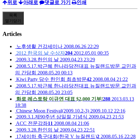
위로
아래로
댓글로 가기
인쇄
목록
열기
닫기
Articles
노후생활 건강세미나
2008.06.26 22:29
2012 한국의 날 수상자
204
2012.05.01 00:35
2009.3.28.한인의 날
2009.04.23 23:29
2008.5.17.박근혜 한나라당전대표 뉴질랜드방문 교민과
의 간담회
2008.05.20 00:13
Kiwi Party 당수 한인회 최초방문
42
2008.08.04 21:22
2008.5.17.박근혜 한나라당전대표 뉴질랜드방문 교민과
의 간담회
2008.05.20 23:05
화로 레스토랑 이규연 대표 $2,000 기부!
288
2013.03.13
18:38
Chinese Moon Festival(2009.10.2-3)
2009.10.12 22:16
2009.3.1.제90주년 삼일절 기념식
2009.04.23 21:53
ACC 전문강좌
11
2008.08.04 21:06
2009.3.28.한인의 날
2009.04.23 22:51
17세이하 축구대회(한국 V 뉴질랜드)
2
2008.05.16 22:28