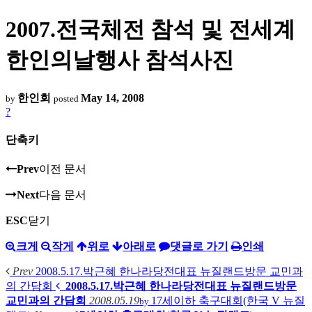
2007.전국체전 참석 및 전세계
한인의날행사 참석사진
한인회
May 14, 2008
by
posted
?
단축키
Prev
이전 문서
Next
다음 문서
ESC
닫기
크게
작게
위로
아래로
댓글로 가기
인쇄
Prev
2008.5.17.박근혜 한나라당전대표 뉴질랜드방문 교민과
의 간담회
2008.5.17.박근혜 한나라당전대표 뉴질랜드방문
교민과의 간담회
2008.05.19
17세이하 축구대회(한국 V 뉴질
by