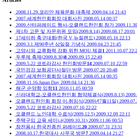
2008.11.29.코리안 체육문화 대축제
2009.04.14 21:43
2007.세계한인회회장 대회사진
2008.05.14 00:37
2009.산터퍼레이드 행사-오클랜드한인회 참가
2009.11.30
제1차 고문 및 자문위원 모임(2009.8.14)
2009.08.17 20:01
17세이하 축구대회(한국 V 뉴질랜드)
2008.05.16 22:13
2009.3.1.제90주년 삼일절 기념식
2009.04.23 21:45
고양시와 교류협력 강화 위한 MOU 체결
1
2011.10.07 22:
두루제 축제(2009.8.30)
8
2009.09.15 22:49
2009.5.22 코트라감사 한인회방문
14
2009.07.10 22:59
국민겅강 보험공단사절단 방문
2009.07.20 20:48
2007.세계한인회회장 대회사진
2008.05.14 00:35
2008.11.16.Japan Day
2009.04.14 21:36
해군 순양함 입항
11
2010.11.05 00:59
신라대학교-오클랜드한인회 협약체결식(2009.8.13)
2009.
오클랜드한인회 회장 이.취임식(2009년7월11일)
2009.07.
2009.5.22 코트라감사
2009.07.10 22:22
오클랜드 노인대학 수료식(2009.12.5)
2009.12.09 22:11
주택구입 교육 세미나(2009.10.31)
2009.11.06 00:53
참전용사 한국전종전 퍼레이드
20
2009.07.31 23:31
2008.10.17.한국대사 사무국 방문
7
2009.04.14 21:27