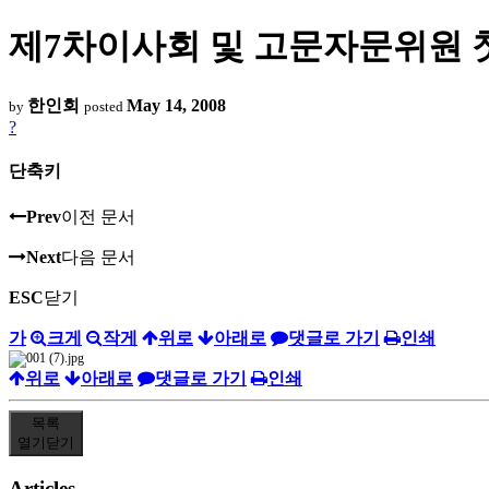
제7차이사회 및 고문자문위원
한인회
May 14, 2008
by
posted
?
단축키
Prev
이전 문서
Next
다음 문서
ESC
닫기
가
크게
작게
위로
아래로
댓글로 가기
인쇄
위로
아래로
댓글로 가기
인쇄
목록
열기
닫기
Articles