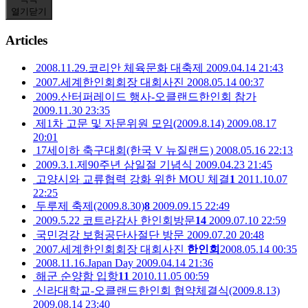
열기
닫기
Articles
2008.11.29.코리안 체육문화 대축제
2009.04.14 21:43
2007.세계한인회회장 대회사진
2008.05.14 00:37
2009.산터퍼레이드 행사-오클랜드한인회 참가
2009.11.30 23:35
제1차 고문 및 자문위원 모임(2009.8.14)
2009.08.17
20:01
17세이하 축구대회(한국 V 뉴질랜드)
2008.05.16 22:13
2009.3.1.제90주년 삼일절 기념식
2009.04.23 21:45
고양시와 교류협력 강화 위한 MOU 체결
1
2011.10.07
22:25
두루제 축제(2009.8.30)
8
2009.09.15 22:49
2009.5.22 코트라감사 한인회방문
14
2009.07.10 22:59
국민겅강 보험공단사절단 방문
2009.07.20 20:48
2007.세계한인회회장 대회사진
한인회
2008.05.14 00:35
2008.11.16.Japan Day
2009.04.14 21:36
해군 순양함 입항
11
2010.11.05 00:59
신라대학교-오클랜드한인회 협약체결식(2009.8.13)
2009.08.14 23:40