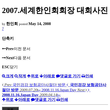
2007.세계한인회회장 대회사진
한인회
May 14, 2008
by
posted
?
단축키
Prev
이전 문서
Next
다음 문서
ESC
닫기
크게
작게
위로
아래로
댓글로 가기
인쇄
Prev
국민겅강 보험공단사절단 방문
국민겅강 보험공단사
절단 방문
2009.07.20
2008.11.16.Japan Day
Next
by
2008.11.16.Japan Day
2009.04.14
by
위로
아래로
댓글로 가기
인쇄
목록