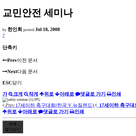
교민안전 세미나
한인회
Jul 18, 2008
by
posted
?
단축키
Prev
이전 문서
Next
다음 문서
ESC
닫기
가
크게
작게
위로
아래로
댓글로 가기
인쇄
Prev
17세이하 축구대회(한국 V 뉴질랜드)
17세이하 축구대
위로
아래로
댓글로 가기
인쇄
목록
열기
닫기