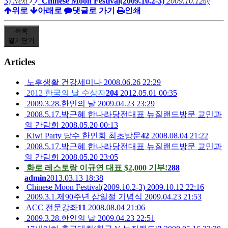
3)
Next
Chinese Moon Festival(2009.10.2-3)
2009.10.12
by
위로
아래로
댓글로 가기
인쇄
목록
열기
닫기
Articles
노후생활 건강세미나
2008.06.26 22:29
2012 한국의 날 수상자
204
2012.05.01 00:35
2009.3.28.한인의 날
2009.04.23 23:29
2008.5.17.박근혜 한나라당전대표 뉴질랜드방문 교민과
의 간담회
2008.05.20 00:13
Kiwi Party 당수 한인회 최초방문
42
2008.08.04 21:22
2008.5.17.박근혜 한나라당전대표 뉴질랜드방문 교민과
의 간담회
2008.05.20 23:05
화로 레스토랑 이규연 대표 $2,000 기부!
288
admin
2013.03.13 18:38
Chinese Moon Festival(2009.10.2-3)
2009.10.12 22:16
2009.3.1.제90주년 삼일절 기념식
2009.04.23 21:53
ACC 전문강좌
11
2008.08.04 21:06
2009.3.28.한인의 날
2009.04.23 22:51