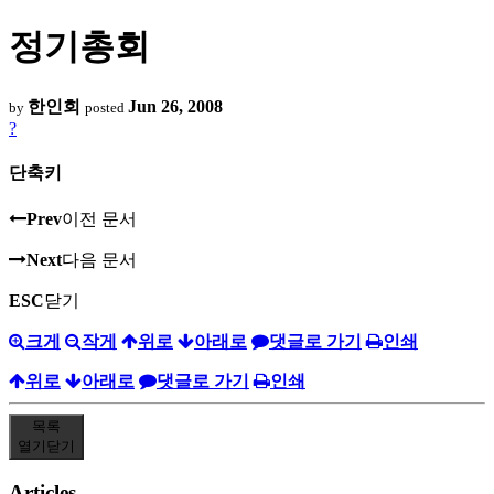
정기총회
한인회
Jun 26, 2008
by
posted
?
단축키
Prev
이전 문서
Next
다음 문서
ESC
닫기
크게
작게
위로
아래로
댓글로 가기
인쇄
위로
아래로
댓글로 가기
인쇄
목록
열기
닫기
Articles